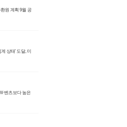
주환원 계획 9월 공
계 상태' 도달, 미
MW·벤츠보다 높은