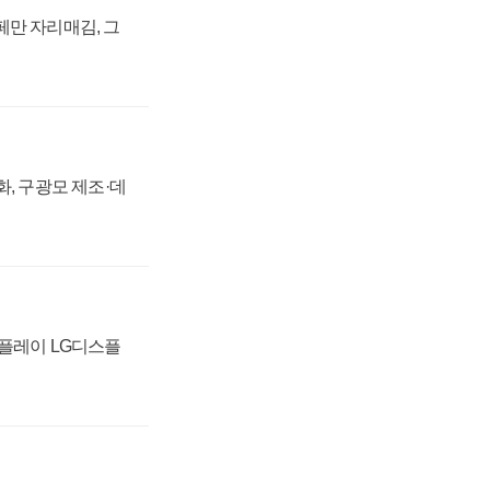
페만 자리매김, 그
강화, 구광모 제조·데
스플레이 LG디스플