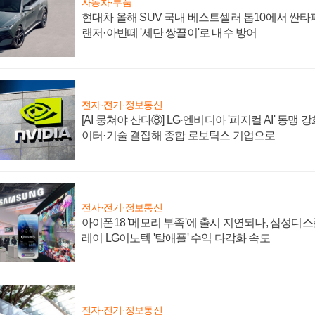
자동차·부품
현대차 올해 SUV 국내 베스트셀러 톱10에서 싼타
랜저·아반떼 '세단 쌍끌이'로 내수 방어
전자·전기·정보통신
[AI 뭉쳐야 산다⑧] LG·엔비디아 '피지컬 AI' 동맹 
이터·기술 결집해 종합 로보틱스 기업으로
전자·전기·정보통신
아이폰18 '메모리 부족'에 출시 지연되나, 삼성디
레이 LG이노텍 '탈애플' 수익 다각화 속도
전자·전기·정보통신