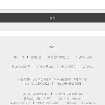
PC버전
회사소개
윤리강령
개인정보처리방침
이용자위원회
청소년보호정책
정정·반론보도
기사심의규정
불편신고
서울특별시 성동구 성수일로 39-34 서울숲더스페이스 12층
대표전화 : 1800-6522
팩스 : 070-4015-8658
편집국 : 070-4010-8512
사업본부 : 070-4010-7078
등록번호 : 서울 아 02897
제호 : 비즈니스포스트
등록일: 2013.11.13
발행·편집인 : 강석운
발행일자: 2013년 12월 2일