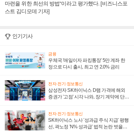
마련을 위한 최선의 방법”이라고 평가했다. [비즈니스포
스트 김디모데 기자]
인기기사
금융
우체국 '매일이자 파킹통장' 5만 계좌 한
정으로 다시 출시, 최고 연 2.0% 금리
전자·전기·정보통신
삼성전자 SK하이닉스 D램 가격에 해외
증권가 '고점' 시각 나와, 장기 계약에 단점
부각
전자·전기·정보통신
SK하이닉스 노사 '성과급 주식 지급' 평행
선, 곽노정 'N% 성과급' 법적 논란 벗을지
주목