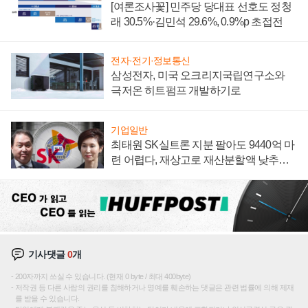
[여론조사꽃] 민주당 당대표 선호도 정청
래 30.5%·김민석 29.6%, 0.9%p 초접전
전자·전기·정보통신
삼성전자, 미국 오크리지국립연구소와
극저온 히트펌프 개발하기로
기업일반
최태원 SK실트론 지분 팔아도 9440억 마
련 어렵다, 재상고로 재산분할액 낮추기
시도하나
기사댓글
0
개
200자까지 쓰실 수 있습니다. (현재 0 byte / 최대 400byte)
저작권 등 다른 사람의 권리를 침해하거나 명예를 훼손하는 댓글은 관련 법률에 의해 제재
를 받을 수 있습니다.