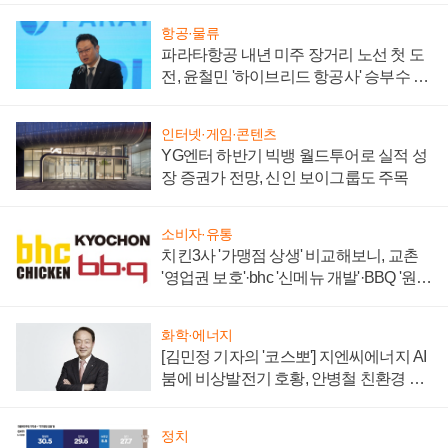
항공·물류
파라타항공 내년 미주 장거리 노선 첫 도
전, 윤철민 '하이브리드 항공사' 승부수 통
할까
인터넷·게임·콘텐츠
YG엔터 하반기 빅뱅 월드투어로 실적 성
장 증권가 전망, 신인 보이그룹도 주목
소비자·유통
치킨3사 '가맹점 상생' 비교해보니, 교촌
'영업권 보호'·bhc '신메뉴 개발'·BBQ '원가
부담'
화학·에너지
[김민정 기자의 '코스뽀'] 지엔씨에너지 AI
붐에 비상발전기 호황, 안병철 친환경 에
너지 발전전문기업 향한다
정치