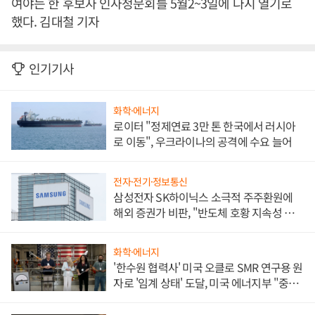
여야는 한 후보자 인사청문회를 5월2~3일에 다시 열기로
했다. 김대철 기자
인기기사
화학·에너지
로이터 "정제연료 3만 톤 한국에서 러시아
로 이동", 우크라이나의 공격에 수요 늘어
전자·전기·정보통신
삼성전자 SK하이닉스 소극적 주주환원에
해외 증권가 비판, "반도체 호황 지속성 의
문"
화학·에너지
'한수원 협력사' 미국 오클로 SMR 연구용 원
자로 '임계 상태' 도달, 미국 에너지부 "중요
한 이정표"