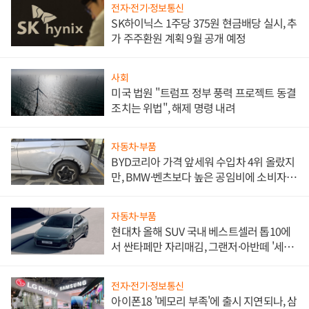
전자·전기·정보통신
SK하이닉스 1주당 375원 현금배당 실시, 추
가 주주환원 계획 9월 공개 예정
사회
미국 법원 "트럼프 정부 풍력 프로젝트 동결
조치는 위법", 해제 명령 내려
자동차·부품
BYD코리아 가격 앞세워 수입차 4위 올랐지
만, BMW·벤츠보다 높은 공임비에 소비자
불만 폭발
자동차·부품
현대차 올해 SUV 국내 베스트셀러 톱10에
서 싼타페만 자리매김, 그랜저·아반떼 '세단
쌍끌이'로 내수 방어
전자·전기·정보통신
아이폰18 '메모리 부족'에 출시 지연되나, 삼