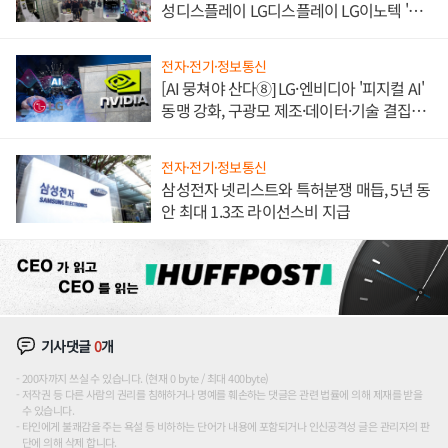
성디스플레이 LG디스플레이 LG이노텍 '탈
애플' 수익 다각화 속도
전자·전기·정보통신
[AI 뭉쳐야 산다⑧] LG·엔비디아 '피지컬 AI'
동맹 강화, 구광모 제조·데이터·기술 결집
해 종합 로보틱스 기업으로
전자·전기·정보통신
삼성전자 넷리스트와 특허분쟁 매듭, 5년 동
안 최대 1.3조 라이선스비 지급
기사댓글
0
개
200자까지 쓰실 수 있습니다. (현재 0 byte / 최대 400byte)
저작권 등 다른 사람의 권리를 침해하거나 명예를 훼손하는 댓글은 관련 법률에 의해 제재를 받을
수 있습니다.
타인에게 불쾌감을 주는 욕설 등 비하하는 단어가 내용에 포함되거나 인신공격성 글은 관리자의 판
단에 의해 삭제 합니다.