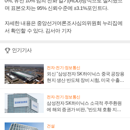
0%, 유선 10% 임의 전화 걸기(RDD)방식으로 실시했으
며 표본오차는 95% 신뢰수준에 ±3.1%포인트다.
자세한 내용은 중앙선거여론조사심의위원회 누리집에
서 확인할 수 있다. 김서아 기자
인기기사
전자·전기·정보통신
외신 "삼성전자 SK하이닉스 중국 공장용
현지 생산 반도체 장비 시험, 미국 수출통
제 대비"
전자·전기·정보통신
삼성전자 SK하이닉스 소극적 주주환원
에 해외 증권가 비판, "반도체 호황 지속
성 의문"
건설