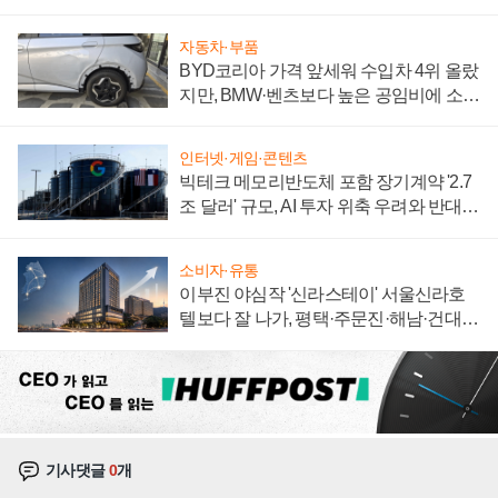
집해 종합 로보틱스 기업으로
자동차·부품
BYD코리아 가격 앞세워 수입차 4위 올랐
지만, BMW·벤츠보다 높은 공임비에 소비
자 불만 폭발
인터넷·게임·콘텐츠
빅테크 메모리반도체 포함 장기계약 '2.7
조 달러' 규모, AI 투자 위축 우려와 반대
신호
소비자·유통
이부진 야심작 '신라스테이' 서울신라호
텔보다 잘 나가, 평택·주문진·해남·건대로
성장판 더 넓힌다
기사댓글
0
개