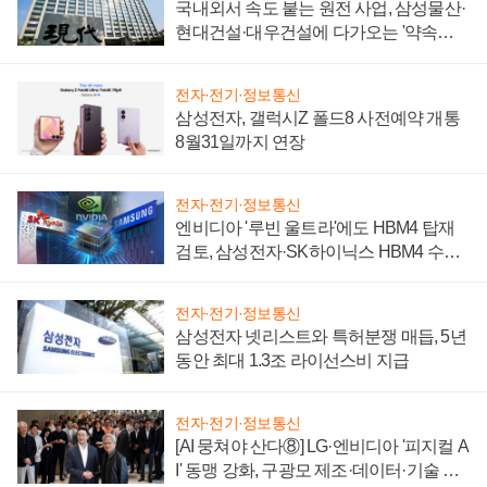
국내외서 속도 붙는 원전 사업, 삼성물산·
현대건설·대우건설에 다가오는 '약속의
시간'
전자·전기·정보통신
삼성전자, 갤럭시Z 폴드8 사전예약 개통
8월31일까지 연장
전자·전기·정보통신
엔비디아 '루빈 울트라'에도 HBM4 탑재
검토, 삼성전자·SK하이닉스 HBM4 수율
에 주도권 갈린다
전자·전기·정보통신
삼성전자 넷리스트와 특허분쟁 매듭, 5년
동안 최대 1.3조 라이선스비 지급
전자·전기·정보통신
[AI 뭉쳐야 산다⑧] LG·엔비디아 '피지컬 A
I' 동맹 강화, 구광모 제조·데이터·기술 결