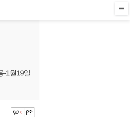
용-1월19일
0