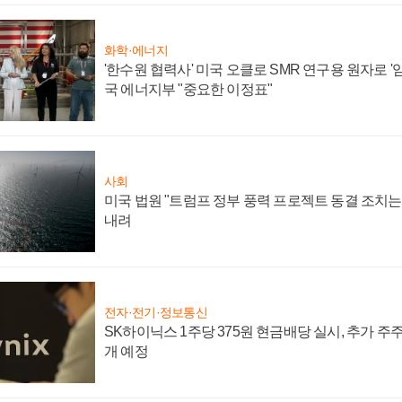
화학·에너지
'한수원 협력사' 미국 오클로 SMR 연구용 원자로 '임
국 에너지부 "중요한 이정표"
사회
미국 법원 "트럼프 정부 풍력 프로젝트 동결 조치는 
내려
전자·전기·정보통신
SK하이닉스 1주당 375원 현금배당 실시, 추가 주
개 예정