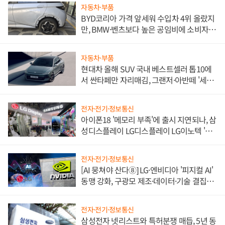
자동차·부품
BYD코리아 가격 앞세워 수입차 4위 올랐지
만, BMW·벤츠보다 높은 공임비에 소비자
불만 폭발
자동차·부품
현대차 올해 SUV 국내 베스트셀러 톱10에
서 싼타페만 자리매김, 그랜저·아반떼 '세단
쌍끌이'로 내수 방어
전자·전기·정보통신
아이폰18 '메모리 부족'에 출시 지연되나, 삼
성디스플레이 LG디스플레이 LG이노텍 '탈
애플' 수익 다각화 속도
전자·전기·정보통신
[AI 뭉쳐야 산다⑧] LG·엔비디아 '피지컬 AI'
동맹 강화, 구광모 제조·데이터·기술 결집
해 종합 로보틱스 기업으로
전자·전기·정보통신
삼성전자 넷리스트와 특허분쟁 매듭, 5년 동