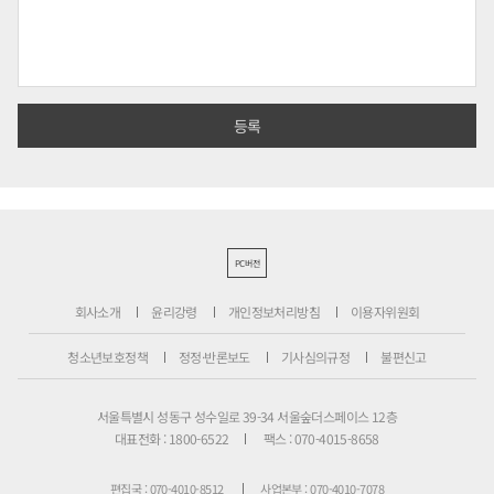
PC버전
회사소개
윤리강령
개인정보처리방침
이용자위원회
청소년보호정책
정정·반론보도
기사심의규정
불편신고
서울특별시 성동구 성수일로 39-34 서울숲더스페이스 12층
대표전화 : 1800-6522
팩스 : 070-4015-8658
편집국 : 070-4010-8512
사업본부 : 070-4010-7078