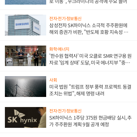
로 이동", 우크라이나의 공격에 수요 늘어
전자·전기·정보통신
삼성전자 SK하이닉스 소극적 주주환원에
해외 증권가 비판, "반도체 호황 지속성 의
문"
화학·에너지
'한수원 협력사' 미국 오클로 SMR 연구용 원
자로 '임계 상태' 도달, 미국 에너지부 "중요
한 이정표"
사회
미국 법원 "트럼프 정부 풍력 프로젝트 동결
조치는 위법", 해제 명령 내려
전자·전기·정보통신
SK하이닉스 1주당 375원 현금배당 실시, 추
가 주주환원 계획 9월 공개 예정