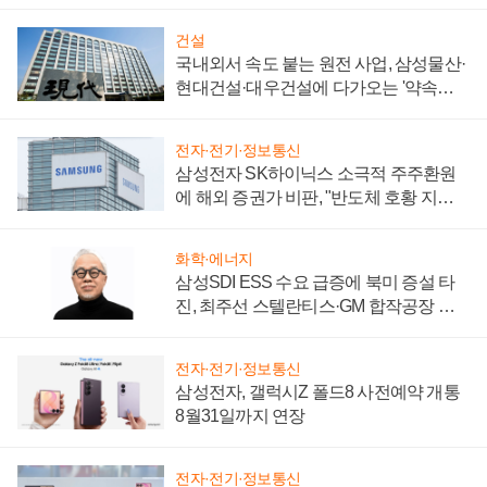
키워
건설
국내외서 속도 붙는 원전 사업, 삼성물산·
현대건설·대우건설에 다가오는 '약속의
시간'
전자·전기·정보통신
삼성전자 SK하이닉스 소극적 주주환원
에 해외 증권가 비판, "반도체 호황 지속
성 의문"
화학·에너지
삼성SDI ESS 수요 급증에 북미 증설 타
진, 최주선 스텔란티스·GM 합작공장 건
설 재추진하나
전자·전기·정보통신
삼성전자, 갤럭시Z 폴드8 사전예약 개통
8월31일까지 연장
전자·전기·정보통신