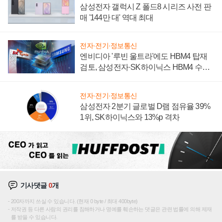
삼성전자 갤럭시 Z 폴드8 시리즈 사전 판
매 '144만 대' 역대 최대
전자·전기·정보통신
엔비디아 '루빈 울트라'에도 HBM4 탑재
검토, 삼성전자·SK하이닉스 HBM4 수율
에 주도권 갈린다
전자·전기·정보통신
삼성전자 2분기 글로벌 D램 점유율 39%
1위, SK하이닉스와 13%p 격차
기사댓글
0
개
200자까지 쓰실 수 있습니다. (현재 0 byte / 최대 400byte)
저작권 등 다른 사람의 권리를 침해하거나 명예를 훼손하는 댓글은 관련 법률에 의해 제재
를 받을 수 있습니다.