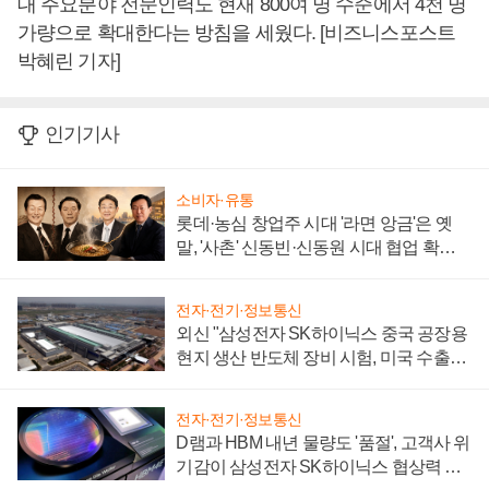
대 주요분야 전문인력도 현재 800여 명 수준에서 4천 명
가량으로 확대한다는 방침을 세웠다. [비즈니스포스트
박혜린 기자]
인기기사
소비자·유통
롯데·농심 창업주 시대 '라면 앙금'은 옛
말, '사촌' 신동빈·신동원 시대 협업 확대
일로
전자·전기·정보통신
외신 "삼성전자 SK하이닉스 중국 공장용
현지 생산 반도체 장비 시험, 미국 수출통
제 대비"
전자·전기·정보통신
D램과 HBM 내년 물량도 '품절', 고객사 위
기감이 삼성전자 SK하이닉스 협상력 더