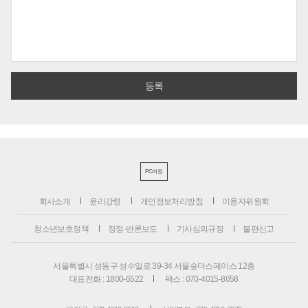
PC버전
회사소개
윤리강령
개인정보처리방침
이용자위원회
청소년보호정책
정정·반론보도
기사심의규정
불편신고
서울특별시 성동구 성수일로 39-34 서울숲더스페이스 12층
대표전화 : 1800-6522
팩스 : 070-4015-8658