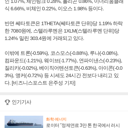
인 1.07%, 체인링크 0.28%, 폴리곤 0.86%, 이더리움클래
식 6.66%, 비체인 0.22%, 이오스 1.98% 등이다.
반면 쎄타토큰은 1THETA(쎄타토큰 단위)당 1.19% 하락
한 7080원에, 스텔라루멘은 1XLM(스텔라루멘 단위)당
1.24% 밀린 303.4원에 거래되고 있다.
이밖에 트론(-0.59%), 코스모스(-0.88%), 루나(-0.08%),
컴파운드(-1.21%), 웨이브(-1.77%), 연파이낸스(-0.23%),
질리카(-0.02%), 베이직어텐션토큰(-0.63%), 아이콘(-0.0
3%), 앵커(-0.72%) 등 시세도 24시간 전보다 내리고 있
다. [비즈니스포스트 은주성 기자]
인기기사
화학·에너지
로이터 "정제연료 3만 톤 한국에서 러시