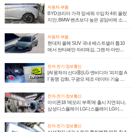
자동차·부품
BYD코리아 가격 앞세워 수입차 4위 올랐
지만, BMW·벤츠보다 높은 공임비에 소비
자 불만 폭발
자동차·부품
현대차 올해 SUV 국내 베스트셀러 톱10
에서 싼타페만 자리매김, 그랜저·아반떼
'세단 쌍끌이'로 내수 방어
전자·전기·정보통신
[AI 뭉쳐야 산다⑧] LG·엔비디아 '피지컬 A
I' 동맹 강화, 구광모 제조·데이터·기술 결
집해 종합 로보틱스 기업으로
전자·전기·정보통신
아이폰18 '메모리 부족'에 출시 지연되나,
삼성디스플레이 LG디스플레이 LG이노
텍 '탈애플' 수익 다각화 속도
전자·전기·정보통신