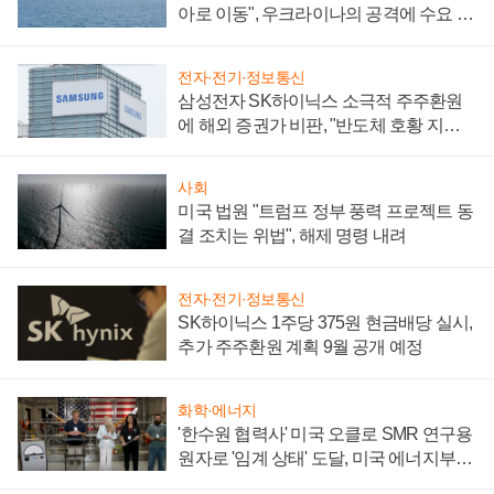
아로 이동", 우크라이나의 공격에 수요 늘
어
전자·전기·정보통신
삼성전자 SK하이닉스 소극적 주주환원
에 해외 증권가 비판, "반도체 호황 지속
성 의문"
사회
미국 법원 "트럼프 정부 풍력 프로젝트 동
결 조치는 위법", 해제 명령 내려
전자·전기·정보통신
SK하이닉스 1주당 375원 현금배당 실시,
추가 주주환원 계획 9월 공개 예정
화학·에너지
'한수원 협력사' 미국 오클로 SMR 연구용
원자로 '임계 상태' 도달, 미국 에너지부
"중요한 이정표"