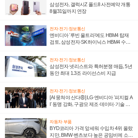
삼성전자, 갤럭시Z 폴드8 사전예약 개통
8월31일까지 연장
전자·전기·정보통신
엔비디아 '루빈 울트라'에도 HBM4 탑재
검토, 삼성전자·SK하이닉스 HBM4 수율
에 주도권 갈린다
전자·전기·정보통신
삼성전자 넷리스트와 특허분쟁 매듭, 5년
동안 최대 1.3조 라이선스비 지급
전자·전기·정보통신
[AI 뭉쳐야 산다⑧] LG·엔비디아 '피지컬 A
I' 동맹 강화, 구광모 제조·데이터·기술 결
집해 종합 로보틱스 기업으로
자동차·부품
BYD코리아 가격 앞세워 수입차 4위 올랐
지만, BMW·벤츠보다 높은 공임비에 소비