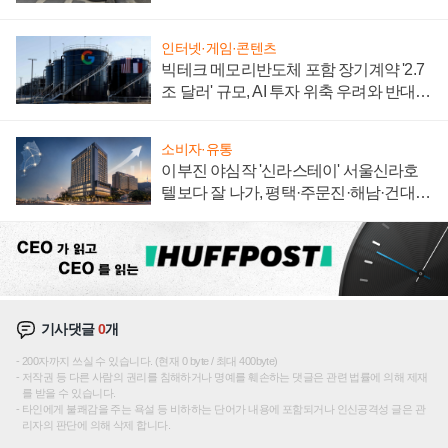
자 불만 폭발
인터넷·게임·콘텐츠
빅테크 메모리반도체 포함 장기계약 '2.7
조 달러' 규모, AI 투자 위축 우려와 반대
신호
소비자·유통
이부진 야심작 '신라스테이' 서울신라호
텔보다 잘 나가, 평택·주문진·해남·건대로
성장판 더 넓힌다
기사댓글
0
개
200자까지 쓰실 수 있습니다. (현재 0 byte / 최대 400byte)
저작권 등 다른 사람의 권리를 침해하거나 명예를 훼손하는 댓글은 관련 법률에 의해 제재
를 받을 수 있습니다.
타인에게 불쾌감을 주는 욕설 등 비하하는 단어가 내용에 포함되거나 인신공격성 글은 관
리자의 판단에 의해 삭제 합니다.