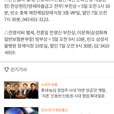
장) 한상현(단양새마을금고 전무) 부친상 = 5일 오전 1시 30
분, 빈소 충북 제천제일장례식장 3층 VIP실, 발인 7일 오전
7시 30분, 043-651-3123.
△전영석씨 별세, 전훈일 전영신 부친상, 이문화(삼성화재
일반보험본부장) 빙부상 = 5일 오전 9시 10분, 빈소 삼성서
울병원 장례식장 19호실, 발인 7일 오전 9시 30분, 02-3410
-6919.
인기기사
소비자·유통
롯데·농심 창업주 시대 '라면 앙금'은 옛말,
'사촌' 신동빈·신동원 시대 협업 확대일로
전자·전기·정보통신