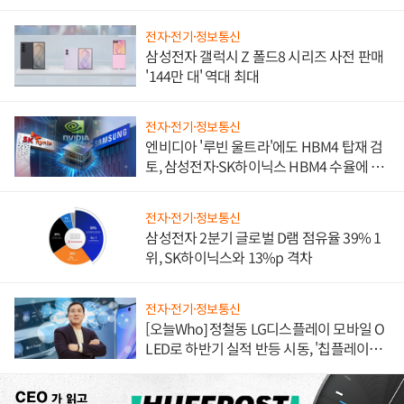
전자·전기·정보통신
삼성전자 갤럭시 Z 폴드8 시리즈 사전 판매
'144만 대' 역대 최대
전자·전기·정보통신
엔비디아 '루빈 울트라'에도 HBM4 탑재 검
토, 삼성전자·SK하이닉스 HBM4 수율에 주
도권 갈린다
전자·전기·정보통신
삼성전자 2분기 글로벌 D램 점유율 39% 1
위, SK하이닉스와 13%p 격차
전자·전기·정보통신
[오늘Who] 정철동 LG디스플레이 모바일 O
LED로 하반기 실적 반등 시동, '칩플레이
션'에 가격 인하 압박은 부담