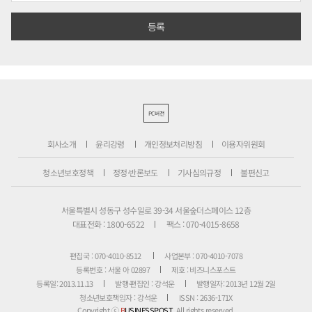
PC버전
회사소개
윤리강령
개인정보처리방침
이용자위원회
청소년보호정책
정정·반론보도
기사심의규정
불편신고
서울특별시 성동구 성수일로 39-34 서울숲더스페이스 12층
대표전화 : 1800-6522
팩스 : 070-4015-8658
편집국 : 070-4010-8512
사업본부 : 070-4010-7078
등록번호 : 서울 아 02897
제호 : 비즈니스포스트
등록일: 2013.11.13
발행·편집인 : 강석운
발행일자: 2013년 12월 2일
청소년보호책임자 : 강석운
ISSN : 2636-171X
Copyright ⓒ
B
USINESSPOST
. All rights reserved.