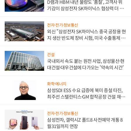
D램과 HBM 내년 물량도 '품절', 고객사 위
기감이 삼성전자 SK하이닉스 협상력 더 키
워
전자·전기·정보통신
외신 "삼성전자 SK하이닉스 중국 공장용 현
지 생산 반도체 장비 시험, 미국 수출통제 대
비"
건설
국내외서 속도 붙는 원전 사업, 삼성물산·현
대건설·대우건설에 다가오는 '약속의 시간'
화학·에너지
삼성SDI ESS 수요 급증에 북미 증설 타진,
최주선 스텔란티스·GM 합작공장 건설 재추
진하나
전자·전기·정보통신
삼성전자, 갤럭시Z 폴드8 사전예약 개통 8
월31일까지 연장