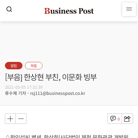
알림
부음
[부음] 한상현 부친, 이문화 빙부
2021-05-05 17:31:39
류수재 기자 - rsj111@businesspost.co.kr
0
△한인섭씨 별세, 한상희(사단법인 제천 문화관광 개발원