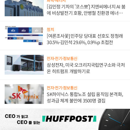
[김민정 기자의 '코스뽀'] 지엔씨에너지 AI 붐
에 비상발전기 호황, 안병철 친환경 에너지
발전전문기업 향한다
정치
[여론조사꽃] 민주당 당대표 선호도 정청래
30.5%·김민석 29.6%, 0.9%p 초접전
전자·전기·정보통신
삼성전자, 미국 오크리지국립연구소와 극저
온 히트펌프 개발하기로
전자·전기·정보통신
SK하이닉스 통합노조 설립 움직임 본격화,
성과급 체계 불만에 3500명 결집