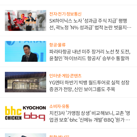
각
전자·전기·정보통신
SK하이닉스 노사 '성과급 주식 지급' 평행
선, 곽노정 'N% 성과급' 법적 논란 벗을지 주
목
항공·물류
파라타항공 내년 미주 장거리 노선 첫 도전,
윤철민 '하이브리드 항공사' 승부수 통할까
인터넷·게임·콘텐츠
YG엔터 하반기 빅뱅 월드투어로 실적 성장
증권가 전망, 신인 보이그룹도 주목
소비자·유통
치킨3사 '가맹점 상생' 비교해보니, 교촌 '영
업권 보호'·bhc '신메뉴 개발'·BBQ '원가 부
담'
화학·에너지