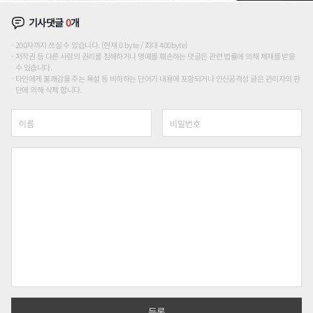
기사댓글
0
개
200자까지 쓰실 수 있습니다. (현재 0 byte / 최대 400byte)
저작권 등 다른 사람의 권리를 침해하거나 명예를 훼손하는 댓글은 관련 법률에 의해 제재를 받을
수 있습니다.
타인에게 불쾌감을 주는 욕설 등 비하하는 단어가 내용에 포함되거나 인신공격성 글은 관리자의 판
단에 의해 삭제 합니다.