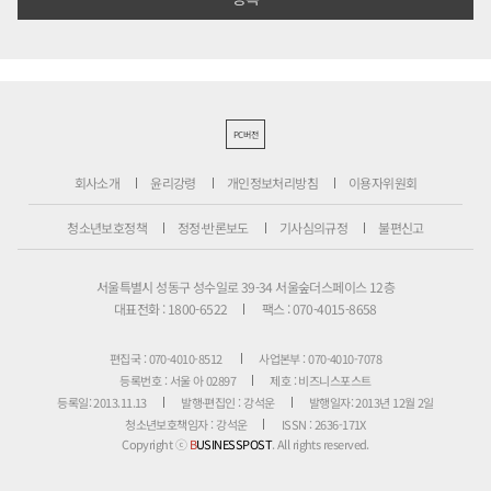
PC버전
회사소개
윤리강령
개인정보처리방침
이용자위원회
청소년보호정책
정정·반론보도
기사심의규정
불편신고
서울특별시 성동구 성수일로 39-34 서울숲더스페이스 12층
대표전화 : 1800-6522
팩스 : 070-4015-8658
편집국 : 070-4010-8512
사업본부 : 070-4010-7078
등록번호 : 서울 아 02897
제호 : 비즈니스포스트
등록일: 2013.11.13
발행·편집인 : 강석운
발행일자: 2013년 12월 2일
청소년보호책임자 : 강석운
ISSN : 2636-171X
Copyright ⓒ
B
USINESSPOST
. All rights reserved.