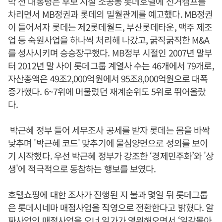
박 전 대통령은 후보 시절 소공동 롯데호텔에 선거캠프를
차리면서 MB정권과 롯데의 밀월관계를 예고했다. MB정권
이 들어서자 롯데는 제2롯데월드, 부산롯데타운, 맥주 제조
업 등 숙원사업을 하나씩 처리해 나갔고, 굵직굵직한 M&A
를 성사시키며 승승장구했다. MB정부 시절인 2007년 말부
터 2012년 말 사이 롯데그룹 계열사 수는 46개에서 79개로,
자산총액은 49조2,000억원에서 95조8,000억원으로 대폭
증가했다. 6~7위에 머물렀던 재계순위도 5위로 뛰어올랐
다.
박근혜 정부 들어 세무조사 공세를 받자 롯데는 몸을 바싹
낮추며 '박근혜 코드' 맞추기에 물심양면으로 성의를 보이
기 시작했다. 우선 박근혜 정부가 강조한 ‘경제민주화’와 '상
생'에 적극적으로 동참하는 행보를 보였다.
호텔쇼핑에 대한 조사가 진행된 지 불과 몇일 뒤 롯데그룹
은 롯데시네마 매점사업을 직영으로 전환한다고 밝혔다. 알
짜사업인 매점사업을 오너 일가가 영위해오면서 ‘일감몰아