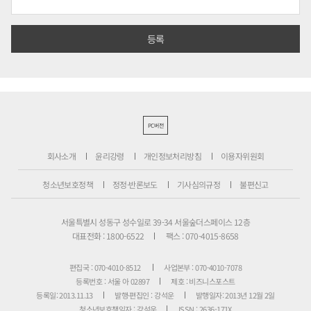
PC버전
회사소개
윤리강령
개인정보처리방침
이용자위원회
청소년보호정책
정정·반론보도
기사심의규정
불편신고
서울특별시 성동구 성수일로 39-34 서울숲더스페이스 12층
대표전화 : 1800-6522
팩스 : 070-4015-8658
편집국 : 070-4010-8512
사업본부 : 070-4010-7078
등록번호 : 서울 아 02897
제호 : 비즈니스포스트
등록일: 2013.11.13
발행·편집인 : 강석운
발행일자: 2013년 12월 2일
청소년보호책임자 : 강석운
ISSN : 2636-171X