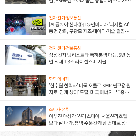
만, BMW·벤츠보다 높은 공임비에 소비자
불만 폭발
전자·전기·정보통신
[AI 뭉쳐야 산다⑧] LG·엔비디아 '피지컬 AI'
동맹 강화, 구광모 제조·데이터·기술 결집
해 종합 로보틱스 기업으로
전자·전기·정보통신
삼성전자 넷리스트와 특허분쟁 매듭, 5년 동
안 최대 1.3조 라이선스비 지급
화학·에너지
'한수원 협력사' 미국 오클로 SMR 연구용 원
자로 '임계 상태' 도달, 미국 에너지부 "중요
한 이정표"
소비자·유통
이부진 야심작 '신라스테이' 서울신라호텔
보다 잘 나가, 평택·주문진·해남·건대로 성
장판 더 넓힌다