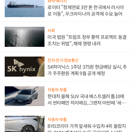
화학·에너지
로이터 "정제연료 3만 톤 한국에서 러시아
로 이동", 우크라이나의 공격에 수요 늘어
사회
미국 법원 "트럼프 정부 풍력 프로젝트 동결
조치는 위법", 해제 명령 내려
전자·전기·정보통신
SK하이닉스 1주당 375원 현금배당 실시, 추
가 주주환원 계획 9월 공개 예정
자동차·부품
현대차 올해 SUV 국내 베스트셀러 톱10에
서 싼타페만 자리매김, 그랜저·아반떼 '세단
쌍끌이'로 내수 방어
자동차·부품
BYD코리아 가격 앞세워 수입차 4위 올랐지