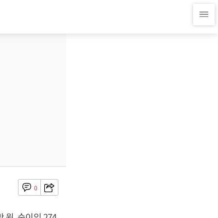
0
 원, 순이익 274