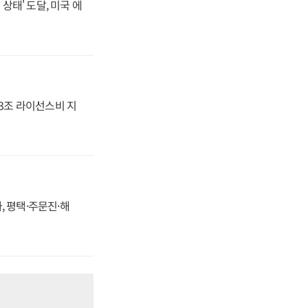
상태' 도달, 미국 에
.3조 라이선스비 지
, 평택·주문진·해