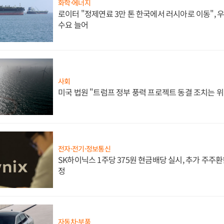
화학·에너지
로이터 "정제연료 3만 톤 한국에서 러시아로 이동",
수요 늘어
사회
미국 법원 "트럼프 정부 풍력 프로젝트 동결 조치는 위
전자·전기·정보통신
SK하이닉스 1주당 375원 현금배당 실시, 추가 주주환
정
자동차·부품