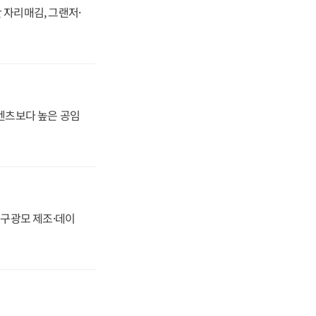
 자리매김, 그랜저·
·벤츠보다 높은 공임
화, 구광모 제조·데이