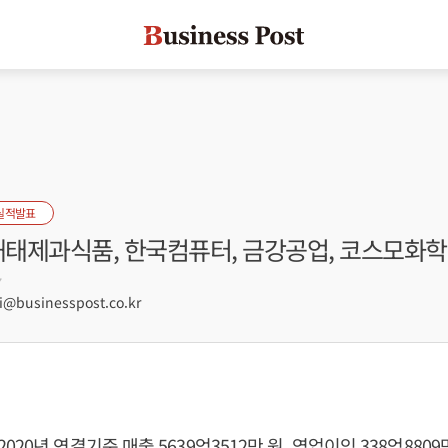
실적발표
 해태제과식품, 한국컴퓨터, 금강공업, 코스모화학
7
businesspost.co.kr
20년 연결기준 매출 5639억3512만 원, 영업이익 338억8809만