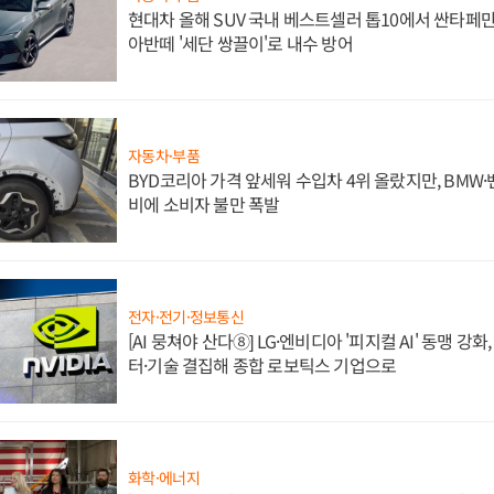
현대차 올해 SUV 국내 베스트셀러 톱10에서 싼타페만
아반떼 '세단 쌍끌이'로 내수 방어
자동차·부품
BYD코리아 가격 앞세워 수입차 4위 올랐지만, BMW
비에 소비자 불만 폭발
전자·전기·정보통신
[AI 뭉쳐야 산다⑧] LG·엔비디아 '피지컬 AI' 동맹 강
터·기술 결집해 종합 로보틱스 기업으로
화학·에너지