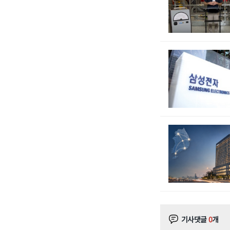
기사댓글
0
개