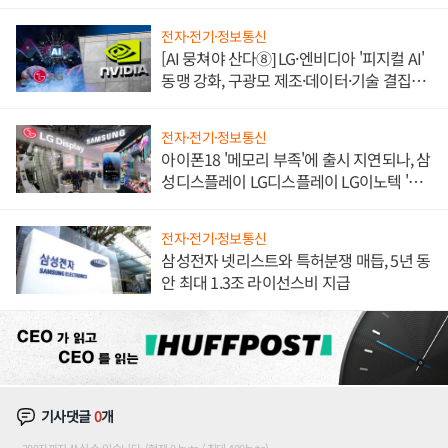
쌍끌이'로 내수 방어
전자·전기·정보통신
[AI 뭉쳐야 산다⑧] LG·엔비디아 '피지컬 AI'
동맹 강화, 구광모 제조·데이터·기술 결집
해 종합 로보틱스 기업으로
전자·전기·정보통신
아이폰18 '메모리 부족'에 출시 지연되나, 삼
성디스플레이 LG디스플레이 LG이노텍 '탈
애플' 수익 다각화 속도
전자·전기·정보통신
삼성전자 넷리스트와 특허분쟁 매듭, 5년 동
안 최대 1.3조 라이선스비 지급
기사댓글
0
개