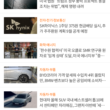
미국 법원 "트럼프 정부 풍력 프로젝트 동결
조치는 위법", 해제 명령 내려
전자·전기·정보통신
SK하이닉스 1주당 375원 현금배당 실시, 추
가 주주환원 계획 9월 공개 예정
화학·에너지
'한수원 협력사' 미국 오클로 SMR 연구용 원
자로 '임계 상태' 도달, 미국 에너지부 "중요
한 이정표"
자동차·부품
BYD코리아 가격 앞세워 수입차 4위 올랐지
만, BMW·벤츠보다 높은 공임비에 소비자
불만 폭발
자동차·부품
현대차 올해 SUV 국내 베스트셀러 톱10에
서 싼타페만 자리매김, 그랜저·아반떼 '세단