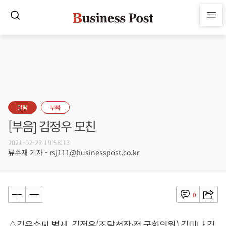
알림
부음
[부음] 김정우 모친
2021-02-22 19:58:13
류수재 기자 - rsj111@businesspost.co.kr
0
△김은숙씨 별세, 김정우(조달청장·전 국회의원) 김미나 김