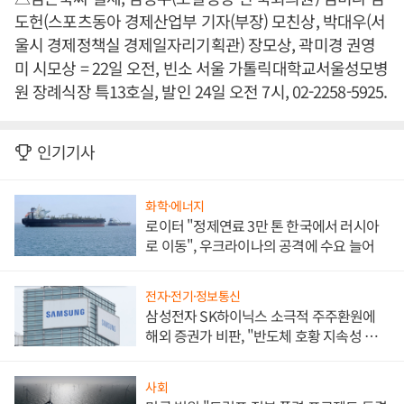
도헌(스포츠동아 경제산업부 기자(부장) 모친상, 박대우(서
울시 경제정책실 경제일자리기획관) 장모상, 곽미경 권영
미 시모상 = 22일 오전, 빈소 서울 가톨릭대학교서울성모병
원 장례식장 특13호실, 발인 24일 오전 7시, 02-2258-5925.
인기기사
화학·에너지
로이터 "정제연료 3만 톤 한국에서 러시아
로 이동", 우크라이나의 공격에 수요 늘어
전자·전기·정보통신
삼성전자 SK하이닉스 소극적 주주환원에
해외 증권가 비판, "반도체 호황 지속성 의
문"
사회