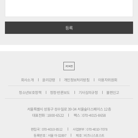
PC버전
회사소개
윤리강령
개인정보처리방침
이용자위원회
청소년보호정책
정정·반론보도
기사심의규정
불편신고
서울특별시 성동구 성수일로 39-34 서울숲더스페이스 12층
대표전화 : 1800-6522
팩스 : 070-4015-8658
편집국 : 070-4010-8512
사업본부 : 070-4010-7078
등록번호 : 서울 아 02897
제호 : 비즈니스포스트