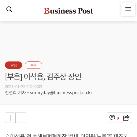
알림
부음
[부음] 이석용, 김주상 장인
2021-01-25 11:00:03
진선희 기자 - sunnyday@businesspost.co.kr
0
△이석용 전 손해보험협회장 별세, 이영원(노을㈜ 제조본