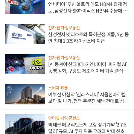
엔비디아 '루빈 울트라'에도 HBM4 탑재 검
토, 삼성전자·SK하이닉스 HBM4 수율에 주
도권 갈린다
전자·전기·정보통신
삼성전자 넷리스트와 특허분쟁 매듭, 5년 동
안 최대 1.3조 라이선스비 지급
전자·전기·정보통신
[AI 뭉쳐야 산다⑧] LG·엔비디아 '피지컬 AI'
동맹 강화, 구광모 제조·데이터·기술 결집
해 종합 로보틱스 기업으로
소비자·유통
이부진 야심작 '신라스테이' 서울신라호텔
보다 잘 나가, 평택·주문진·해남·건대로 성
장판 더 넓힌다
인터넷·게임·콘텐츠
빅테크 메모리반도체 포함 장기계약 '2.7조
달러' 규모, AI 투자 위축 우려와 반대 신호