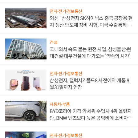
문"
전자·전기·정보통신
외신 "삼성전자 SK하이닉스 중국 공장용 현
지 생산 반도체 장비 시험, 미국 수출통제 대
비"
건설
국내외서 속도 붙는 원전 사업, 삼성물산·현
대건설·대우건설에 다가오는 '약속의 시간'
전자·전기·정보통신
삼성전자, 갤럭시Z 폴드8 사전예약 개통 8
월31일까지 연장
자동차·부품
BYD코리아 가격 앞세워 수입차 4위 올랐지
만, BMW·벤츠보다 높은 공임비에 소비자
불만 폭발
전자·전기·정보통신