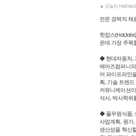
▲ 오늘의 HotJobs100 
전문 경력직 채
핫잡스(HotJo
운데 가장 주목
◆ 현대자동차,
에어즈컴퍼니의 
어 파이프라인을
획, 기술 트렌
커뮤니케이션이 
석사, 박사학위
◆ 풀무원식품,
사업계획, 원가
생산성을 혁신할