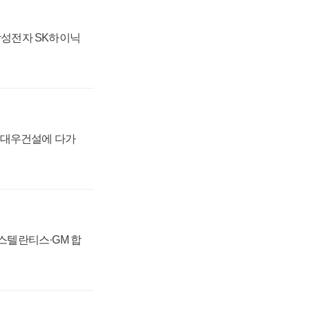
 삼성전자 SK하이닉
·대우건설에 다가
 스텔란티스·GM 합