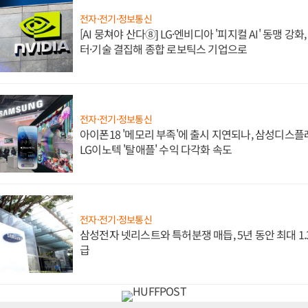
전자·전기·정보통신
[AI 뭉쳐야 산다⑧] LG·엔비디아 '피지컬 AI' 동맹 강
터·기술 결집해 종합 로보틱스 기업으로
전자·전기·정보통신
아이폰18 '메모리 부족'에 출시 지연되나, 삼성디스
LG이노텍 '탈애플' 수익 다각화 속도
전자·전기·정보통신
삼성전자 넷리스트와 특허분쟁 매듭, 5년 동안 최대 1
급