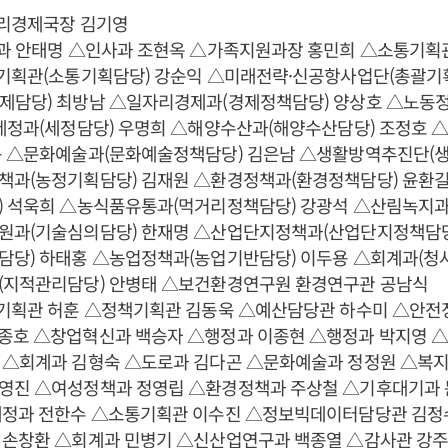
자리경제국장 김기영
사과 안태명 △인사과 조현옥 △가족지원과장 홍민희 △소통기획
통기획관(소통기획담당) 강순익 △미래전략·신공항사업단(총괄기
제담당) 최방남 △일자리경제과(경제정책담당) 양상호 △노동
△세정과(세정담당) 우명희 △해양수산과(해양수산담당) 조정호 
용 △문화예술과(문화예술정책담당) 김은남 △생활방역추진단(
책과(농정기획담당) 김재원 △환경정책과(환경정책담당) 윤환
) 석욱희 △농식품유통과(먹거리정책담당) 강광석 △산림녹지과
원과(기술심의담당) 한재명 △산업단지정책과(산업단지정책담당
담당) 하태홍 △농업정책과(농업기반담당) 이두용 △회계과(청
(지적관리담당) 안병태 △보건환경연구원 환경연구관 공남식
통기획관 허훈 △정책기획관 김동욱 △예산담당관 하수미 △안전
종호 △창업혁신과 백승자 △행정과 이종현 △행정과 박지영 
 △회계과 김형숙 △도로과 김다곤 △문화예술과 정정원 △복
영진 △여성정책과 정영립 △환경정책과 주상철 △기후대기과
세정과 전한수 △소통기획관 이수진 △정보빅데이터담당관 김정
 손창환 △회계과 민병기 △신산업연구과 백종열 △감사관 강