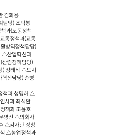
관 김희용
획담당) 조덕봉
정책과(노동정책
△교통정책과(교통
생활방역정책담당)
길 △산업혁신과
(산림정책담당)
) 정태식 △도시
사혁신담당) 손병
정책과 성명하 △
△인사과 최석완
지정책과 조윤호
 문영선 △의회사
수 △감사관 정창
주식 △농업정책과