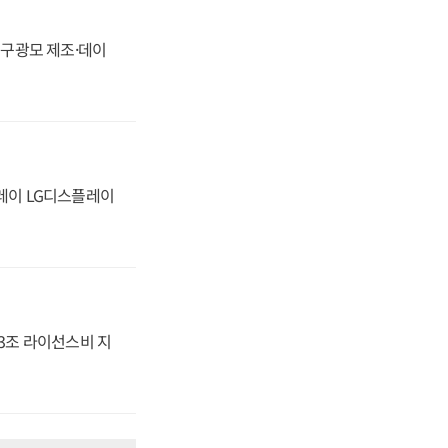
화, 구광모 제조·데이
플레이 LG디스플레이
.3조 라이선스비 지