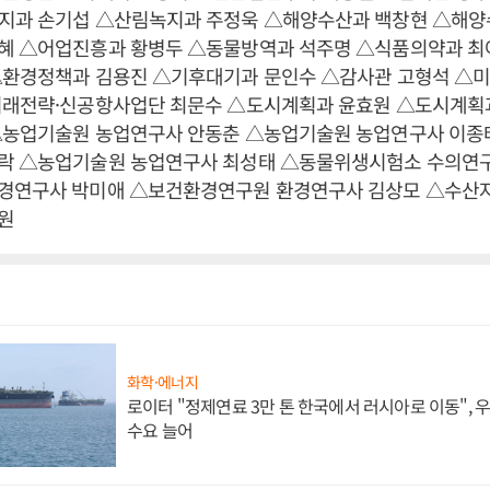
지과 손기섭 △산림녹지과 주정욱 △해양수산과 백창현 △해양
혜 △어업진흥과 황병두 △동물방역과 석주명 △식품의약과 최
△환경정책과 김용진 △기후대기과 문인수 △감사관 고형석 △
미래전략·신공항사업단 최문수 △도시계획과 윤효원 △도시계획
△농업기술원 농업연구사 안동춘 △농업기술원 농업연구사 이종
락 △농업기술원 농업연구사 최성태 △동물위생시험소 수의연구
경연구사 박미애 △보건환경연구원 환경연구사 김상모 △수산
원
화학·에너지
로이터 "정제연료 3만 톤 한국에서 러시아로 이동",
수요 늘어