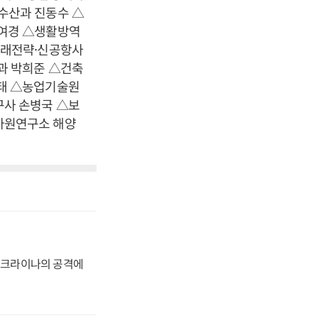
수산과 진동수 △
여경 △생활방역
미래전략·신공항사
과 박희준 △건축
태 △농업기술원
사 손병국 △보
자원연구소 해양
 우크라이나의 공격에