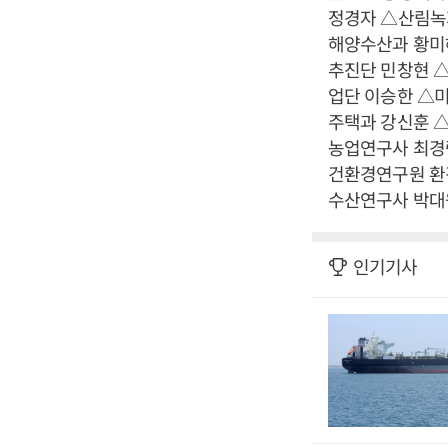
정경자 △산림녹
해양수산과 황미
추진단 민창현 
업단 이승한 △
주택과 강신훈 
농업연구사 최경
건환경연구원 환
수산연구사 박대
인기기사