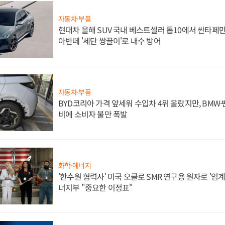
자동차·부품
현대차 올해 SUV 국내 베스트셀러 톱10에서 싼타페만
아반떼 '세단 쌍끌이'로 내수 방어
자동차·부품
BYD코리아 가격 앞세워 수입차 4위 올랐지만, BMW
비에 소비자 불만 폭발
화학·에너지
'한수원 협력사' 미국 오클로 SMR 연구용 원자로 '임계 
너지부 "중요한 이정표"