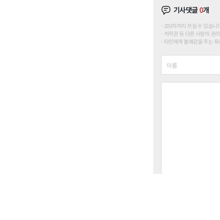
기사댓글
0
개
200자까지 쓰실 수 있습니다. (
저작권 등 다른 사람의 권리
타인에게 불쾌감을 주는 욕설