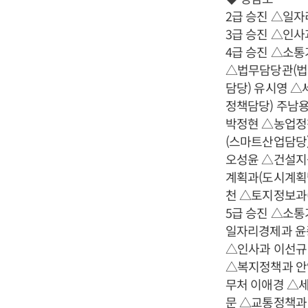
2급 승진 △일
3급 승진 △인
4급 승진 △소
△법무담당관(법
담당) 유시영 
정책담당) 주남
박정현 △농업정
(스마트산업담당
오성윤 △건설지
계획과(도시계획
천 △토지정보과
5급 승진 △소
일자리경제과 윤
△인사과 이선규
△복지정책과 안
무처 이애경 △
문 △교통정책과