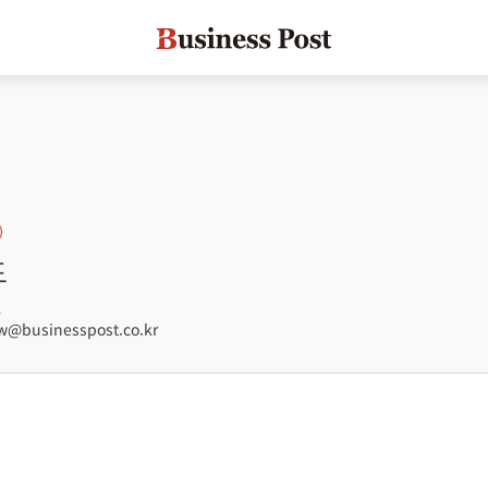
도
1
@businesspost.co.kr