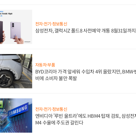
전자·전기·정보통신
삼성전자, 갤럭시Z 폴드8 사전예약 개통 8월31일까
자동차·부품
BYD코리아 가격 앞세워 수입차 4위 올랐지만, BMW
비에 소비자 불만 폭발
전자·전기·정보통신
엔비디아 '루빈 울트라'에도 HBM4 탑재 검토, 삼성전
M4 수율에 주도권 갈린다