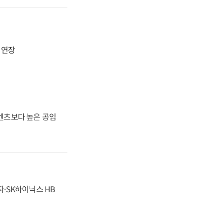
지 연장
·벤츠보다 높은 공임
자·SK하이닉스 HB