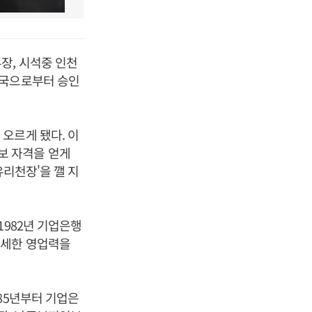
장, 시석중 인천
당국으로부터 승인
오르게 됐다. 이
보 자격을 얻게
유리천장'을 깰 지
1982년 기업은행
섬세한 영업력을
85년부터 기업은