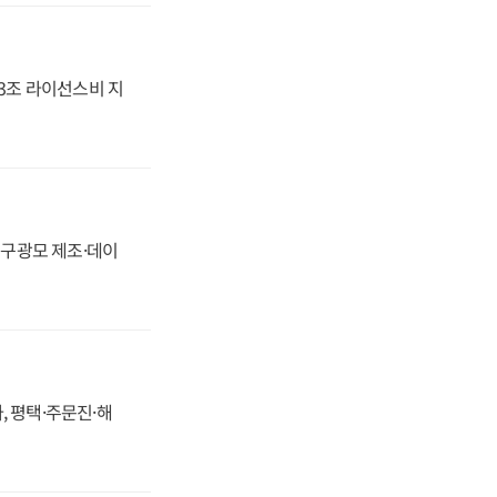
.3조 라이선스비 지
화, 구광모 제조·데이
, 평택·주문진·해