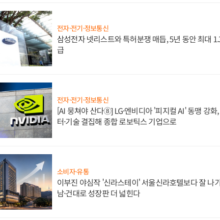
전자·전기·정보통신
삼성전자 넷리스트와 특허분쟁 매듭, 5년 동안 최대 1
급
전자·전기·정보통신
[AI 뭉쳐야 산다⑧] LG·엔비디아 '피지컬 AI' 동맹 강
터·기술 결집해 종합 로보틱스 기업으로
소비자·유통
이부진 야심작 '신라스테이' 서울신라호텔보다 잘 나가
남·건대로 성장판 더 넓힌다