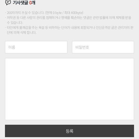
기사댓글
0
개
200자까지 쓰실 수 있습니다. (현재 0 byte / 최대 400byte)
저작권 등 다른 사람의 권리를 침해하거나 명예를 훼손하는 댓글은 관련 법률에 의해 제재를 받을
수 있습니다.
타인에게 불쾌감을 주는 욕설 등 비하하는 단어가 내용에 포함되거나 인신공격성 글은 관리자의 판
단에 의해 삭제 합니다.