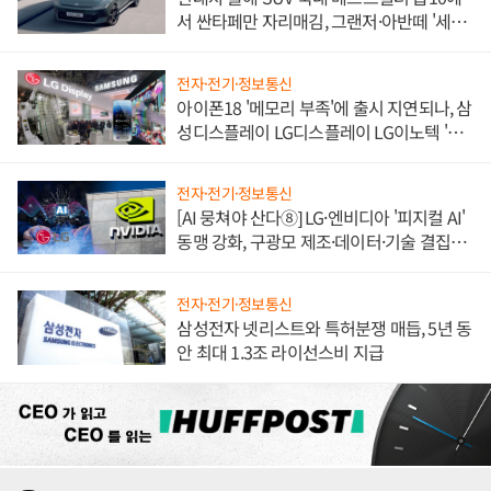
서 싼타페만 자리매김, 그랜저·아반떼 '세단
쌍끌이'로 내수 방어
전자·전기·정보통신
아이폰18 '메모리 부족'에 출시 지연되나, 삼
성디스플레이 LG디스플레이 LG이노텍 '탈
애플' 수익 다각화 속도
전자·전기·정보통신
[AI 뭉쳐야 산다⑧] LG·엔비디아 '피지컬 AI'
동맹 강화, 구광모 제조·데이터·기술 결집
해 종합 로보틱스 기업으로
전자·전기·정보통신
삼성전자 넷리스트와 특허분쟁 매듭, 5년 동
안 최대 1.3조 라이선스비 지급