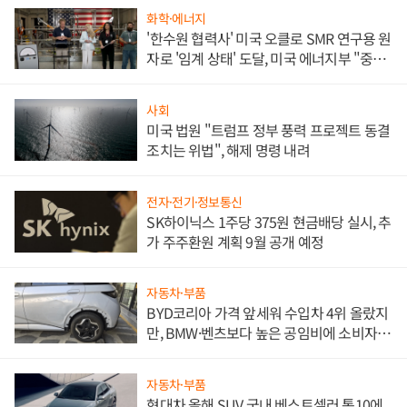
화학·에너지
'한수원 협력사' 미국 오클로 SMR 연구용 원
자로 '임계 상태' 도달, 미국 에너지부 "중요
한 이정표"
사회
미국 법원 "트럼프 정부 풍력 프로젝트 동결
조치는 위법", 해제 명령 내려
전자·전기·정보통신
SK하이닉스 1주당 375원 현금배당 실시, 추
가 주주환원 계획 9월 공개 예정
자동차·부품
BYD코리아 가격 앞세워 수입차 4위 올랐지
만, BMW·벤츠보다 높은 공임비에 소비자
불만 폭발
자동차·부품
현대차 올해 SUV 국내 베스트셀러 톱10에