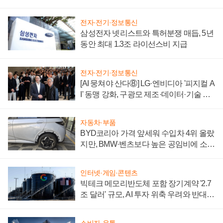
에 주도권 갈린다
전자·전기·정보통신
삼성전자 넷리스트와 특허분쟁 매듭, 5년
동안 최대 1.3조 라이선스비 지급
전자·전기·정보통신
[AI 뭉쳐야 산다⑧] LG·엔비디아 '피지컬 A
I' 동맹 강화, 구광모 제조·데이터·기술 결
집해 종합 로보틱스 기업으로
자동차·부품
BYD코리아 가격 앞세워 수입차 4위 올랐
지만, BMW·벤츠보다 높은 공임비에 소비
자 불만 폭발
인터넷·게임·콘텐츠
빅테크 메모리반도체 포함 장기계약 '2.7
조 달러' 규모, AI 투자 위축 우려와 반대
신호
소비자·유통