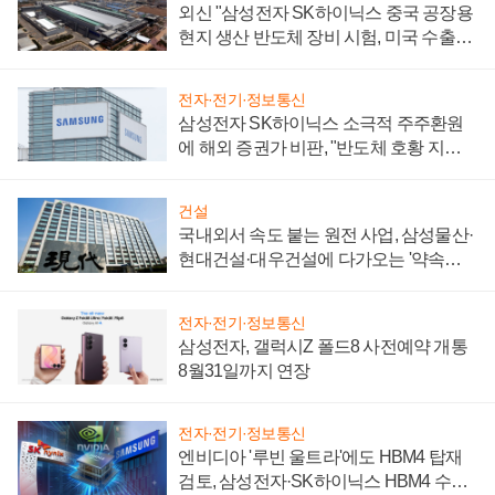
외신 "삼성전자 SK하이닉스 중국 공장용
현지 생산 반도체 장비 시험, 미국 수출통
제 대비"
전자·전기·정보통신
삼성전자 SK하이닉스 소극적 주주환원
에 해외 증권가 비판, "반도체 호황 지속
성 의문"
건설
국내외서 속도 붙는 원전 사업, 삼성물산·
현대건설·대우건설에 다가오는 '약속의
시간'
전자·전기·정보통신
삼성전자, 갤럭시Z 폴드8 사전예약 개통
8월31일까지 연장
전자·전기·정보통신
엔비디아 '루빈 울트라'에도 HBM4 탑재
검토, 삼성전자·SK하이닉스 HBM4 수율