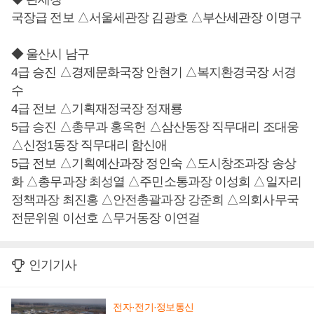
국장급 전보 △서울세관장 김광호 △부산세관장 이명구
◆ 울산시 남구
4급 승진 △경제문화국장 안현기 △복지환경국장 서경
수
4급 전보 △기획재정국장 정재룡
5급 승진 △총무과 홍옥헌 △삼산동장 직무대리 조대웅
△신정1동장 직무대리 함신애
5급 전보 △기획예산과장 정인숙 △도시창조과장 송상
화 △총무과장 최성열 △주민소통과장 이성희 △일자리
정책과장 최진홍 △안전총괄과장 강준희 △의회사무국
전문위원 이선호 △무거동장 이연걸
인기기사
전자·전기·정보통신