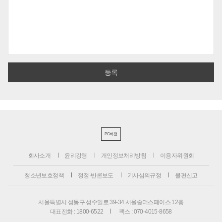
PC버전
회사소개
윤리강령
개인정보처리방침
이용자위원회
청소년보호정책
정정·반론보도
기사심의규정
불편신고
서울특별시 성동구 성수일로 39-34 서울숲더스페이스 12층
대표전화 : 1800-6522
팩스 : 070-4015-8658