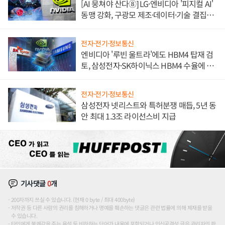
[AI 뭉쳐야 산다⑧] LG·엔비디아 '피지컬 AI'
동맹 강화, 구광모 제조·데이터·기술 결집
해 종합 로보틱스 기업으로
전자·전기·정보통신
엔비디아 '루빈 울트라'에도 HBM4 탑재 검
토, 삼성전자·SK하이닉스 HBM4 수율에 주
도권 갈린다
전자·전기·정보통신
삼성전자 넷리스트와 특허분쟁 매듭, 5년 동
안 최대 1.3조 라이선스비 지급
기사댓글
0
개
200자까지 쓰실 수 있습니다. (현재 0 byte / 최대 400byte)
저작권 등 다른 사람의 권리를 침해하거나 명예를 훼손하는 댓글은 관련 법률에 의해 제재를 받을
수 있습니다.
타인에게 불쾌감을 주는 욕설 등 비하하는 단어가 내용에 포함되거나 인신공격성 글은 관리자의 판