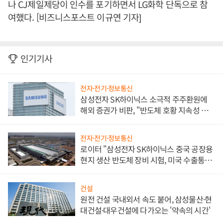
나 CJ제일제당이 인수를 포기하면서 LG화학 단독으로 참
여했다. [비즈니스포스트 이규연 기자]
인기기사
전자·전기·정보통신
삼성전자 SK하이닉스 소극적 주주환원에
해외 증권가 비판, "반도체 호황 지속성 의
문"
전자·전기·정보통신
로이터 "삼성전자 SK하이닉스 중국 공장용
현지 생산 반도체 장비 시험, 미국 수출통제
대비"
건설
원전 건설 국내외서 속도 붙어, 삼성물산·현
대건설·대우건설에 다가오는 '약속의 시간'