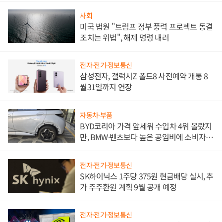
사회
미국 법원 "트럼프 정부 풍력 프로젝트 동결
조치는 위법", 해제 명령 내려
전자·전기·정보통신
삼성전자, 갤럭시Z 폴드8 사전예약 개통 8
월31일까지 연장
자동차·부품
BYD코리아 가격 앞세워 수입차 4위 올랐지
만, BMW·벤츠보다 높은 공임비에 소비자
불만 폭발
전자·전기·정보통신
SK하이닉스 1주당 375원 현금배당 실시, 추
가 주주환원 계획 9월 공개 예정
전자·전기·정보통신