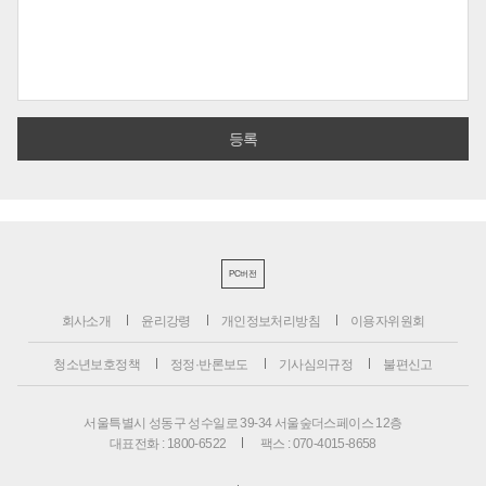
PC버전
회사소개
윤리강령
개인정보처리방침
이용자위원회
청소년보호정책
정정·반론보도
기사심의규정
불편신고
서울특별시 성동구 성수일로 39-34 서울숲더스페이스 12층
대표전화 : 1800-6522
팩스 : 070-4015-8658