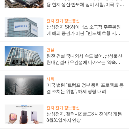
용 현지 생산 반도체 장비 시험, 미국 수출
통제 대비"
전자·전기·정보통신
삼성전자 SK하이닉스 소극적 주주환원
에 해외 증권가 비판, "반도체 호황 지속
성 의문"
건설
원전 건설 국내외서 속도 붙어, 삼성물산·
현대건설·대우건설에 다가오는 '약속의
시간'
사회
미국 법원 "트럼프 정부 풍력 프로젝트 동
결 조치는 위법", 해제 명령 내려
전자·전기·정보통신
삼성전자, 갤럭시Z 폴드8 사전예약 개통
8월31일까지 연장