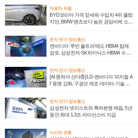
자동차·부품
BYD코리아 가격 앞세워 수입차 4위 올랐
지만, BMW·벤츠보다 높은 공임비에 소비
자 불만 폭발
전자·전기·정보통신
엔비디아 '루빈 울트라'에도 HBM4 탑재
검토, 삼성전자·SK하이닉스 HBM4 수율
에 주도권 갈린다
전자·전기·정보통신
[AI 뭉쳐야 산다⑧] LG·엔비디아 '피지컬 A
I' 동맹 강화, 구광모 제조·데이터·기술 결
집해 종합 로보틱스 기업으로
전자·전기·정보통신
삼성전자 넷리스트와 특허분쟁 매듭, 5년
동안 최대 1.3조 라이선스비 지급
소비자·유통