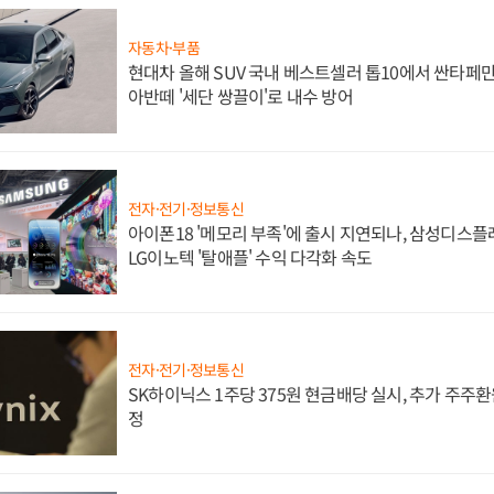
자동차·부품
현대차 올해 SUV 국내 베스트셀러 톱10에서 싼타페만
아반떼 '세단 쌍끌이'로 내수 방어
전자·전기·정보통신
아이폰18 '메모리 부족'에 출시 지연되나, 삼성디스
LG이노텍 '탈애플' 수익 다각화 속도
전자·전기·정보통신
SK하이닉스 1주당 375원 현금배당 실시, 추가 주주환
정