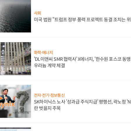
사회
미국 법원 "트럼프 정부 풍력 프로젝트 동결 조치는 위
화학·에너지
'DL이앤씨 SMR 협력사' X에너지, '한수원 포스코 
우라늄 계약 체결
전자·전기·정보통신
SK하이닉스 노사 '성과급 주식지급' 평행선, 곽노정 'N
란 벗을지 주목