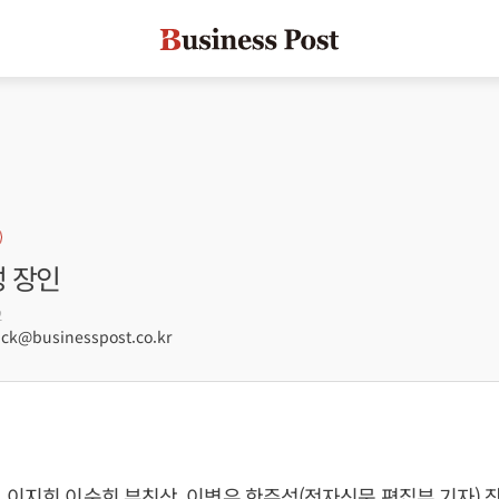
성 장인
2
ck@businesspost.co.kr
 이지희 이순희 부친상, 이병우 한주성(전자신문 편집부 기자) 장인