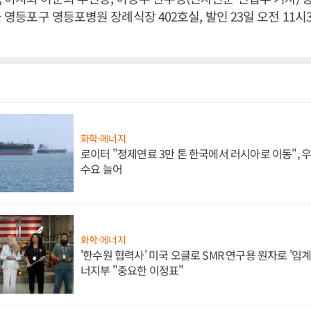
 영등포구 영등포병원 장례식장 402호실, 발인 23일 오전 11시30분,
화학·에너지
로이터 "정제연료 3만 톤 한국에서 러시아로 이동",
수요 늘어
화학·에너지
'한수원 협력사' 미국 오클로 SMR 연구용 원자로 '임계 
너지부 "중요한 이정표"