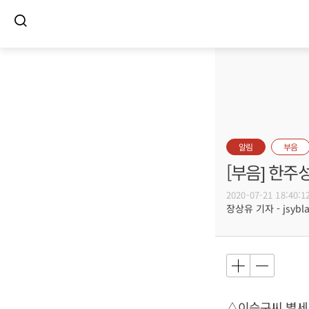
알림
부음
[부음] 한주
2020-07-21 18:40:1
장상유 기자 - jsybla
△이승구씨 별세,