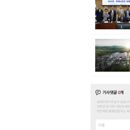
기사댓글
0
개
200자까지 쓰실 수 있습니다. (
저작권 등 다른 사람의 권리
타인에게 불쾌감을 주는 욕설