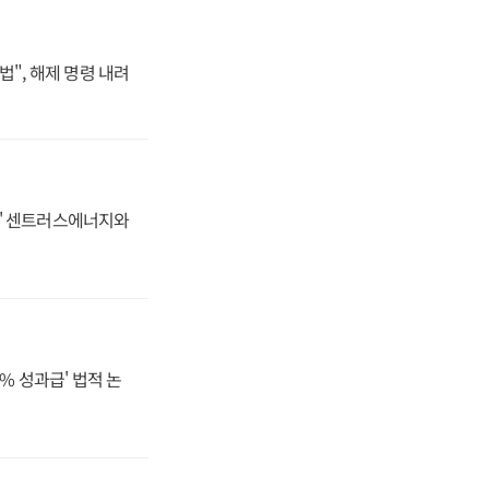
법", 해제 명령 내려
동맹' 센트러스에너지와
% 성과급' 법적 논