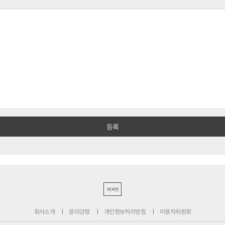
PC버전
회사소개
윤리강령
개인정보처리방침
이용자위원회