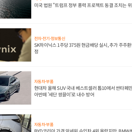
미국 법원 "트럼프 정부 풍력 프로젝트 동결 조치는 위
전자·전기·정보통신
SK하이닉스 1주당 375원 현금배당 실시, 추가 주주환
정
자동차·부품
현대차 올해 SUV 국내 베스트셀러 톱10에서 싼타페만
아반떼 '세단 쌍끌이'로 내수 방어
자동차·부품
BYD코리아 가격 앞세워 수입차 4위 올랐지만, BMW