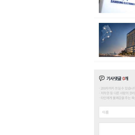
기사댓글
0
개
200자까지 쓰실 수 있습니다. (
저작권 등 다른 사람의 권리
타인에게 불쾌감을 주는 욕설