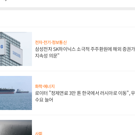
전자·전기·정보통신
삼성전자 SK하이닉스 소극적 주주환원에 해외 증권가 
지속성 의문"
화학·에너지
로이터 "정제연료 3만 톤 한국에서 러시아로 이동",
수요 늘어
사회