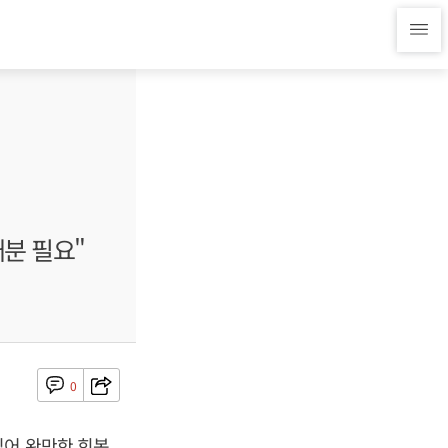
배분 필요"
0
입어 완만한 회복