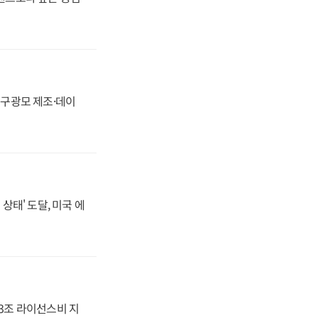
화, 구광모 제조·데이
상태' 도달, 미국 에
.3조 라이선스비 지