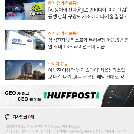
전자·전기·정보통신
[AI 뭉쳐야 산다⑧] LG·엔비디아 '피지컬 AI'
동맹 강화, 구광모 제조·데이터·기술 결집
해 종합 로보틱스 기업으로
전자·전기·정보통신
삼성전자 넷리스트와 특허분쟁 매듭, 5년 동
안 최대 1.3조 라이선스비 지급
소비자·유통
이부진 야심작 '신라스테이' 서울신라호텔
보다 잘 나가, 평택·주문진·해남·건대로 성
장판 더 넓힌다
기사댓글
0
개
200자까지 쓰실 수 있습니다. (현재 0 byte / 최대 400byte)
저작권 등 다른 사람의 권리를 침해하거나 명예를 훼손하는 댓글은 관련 법률에 의해 제재를 받을