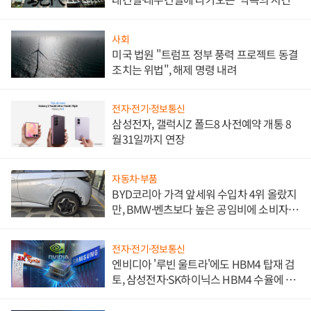
사회
미국 법원 "트럼프 정부 풍력 프로젝트 동결
조치는 위법", 해제 명령 내려
전자·전기·정보통신
삼성전자, 갤럭시Z 폴드8 사전예약 개통 8
월31일까지 연장
자동차·부품
BYD코리아 가격 앞세워 수입차 4위 올랐지
만, BMW·벤츠보다 높은 공임비에 소비자
불만 폭발
전자·전기·정보통신
엔비디아 '루빈 울트라'에도 HBM4 탑재 검
토, 삼성전자·SK하이닉스 HBM4 수율에 주
도권 갈린다