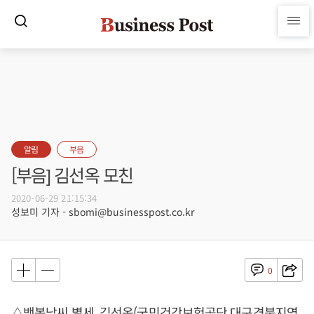
알림
부음
[부음] 김선옥 모친
2020-06-29 21:15:34
성보미 기자 - sbomi@businesspost.co.kr
0
△백봉남씨 별세, 김선옥(국민건강보험공단 대구경북지역