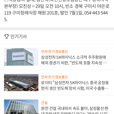
본부장) 모친상 = 29일 오전 10시, 빈소 경북 구미시 야은로
119 구미장례식장 해원 201호, 발인 7월1일, 054-443-544
5.
인기기사
전자·전기·정보통신
삼성전자 SK하이닉스 소극적 주주환원에
해외 증권가 비판, "반도체 호황 지속성 의
문"
전자·전기·정보통신
로이터 "삼성전자 SK하이닉스 중국 공장용
현지 생산 반도체 장비 시험, 미국 수출통제
대비"
건설
원전 건설 국내외서 속도 붙어, 삼성물산·현
대건설·대우건설에 다가오는 '약속의 시간'