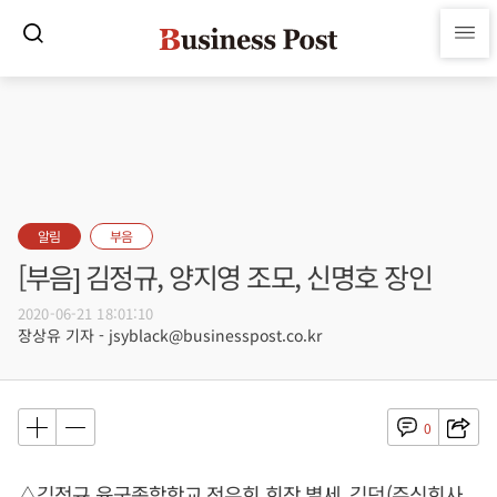
알림
부음
[부음] 김정규, 양지영 조모, 신명호 장인
2020-06-21 18:01:10
장상유 기자 - jsyblack@businesspost.co.kr
0
△김정규 육군종합학교 전우회 회장 별세, 김덕(주식회사