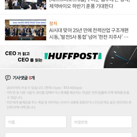
제약바이오 하반기 훈풍 기대한다
정치
AI시대 맞아 25년 만에 전력산업 구조개편
시동, '발전5사 통합' 넘어 '한전 지주사' 재편
론도
기사댓글
0
개
200자까지 쓰실 수 있습니다. (현재 0 byte / 최대 400byte)
저작권 등 다른 사람의 권리를 침해하거나 명예를 훼손하는 댓글은 관련 법률에 의해 제재를 받을
수 있습니다.
타인에게 불쾌감을 주는 욕설 등 비하하는 단어가 내용에 포함되거나 인신공격성 글은 관리자의 판
단에 의해 삭제 합니다.