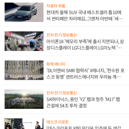
자동차·부품
현대차 올해 SUV 국내 베스트셀러 톱10에
서 싼타페만 자리매김, 그랜저·아반떼 '세단
쌍끌이'로 내수 방어
전자·전기·정보통신
아이폰18 '메모리 부족'에 출시 지연되나, 삼
성디스플레이 LG디스플레이 LG이노텍 '탈
애플' 수익 다각화 속도
화학·에너지
'DL이앤씨 SMR 협력사' X에너지, '한수원 포
스코 동맹' 센트러스에너지와 우라늄 계약
체결
전자·전기·정보통신
SK하이닉스, 용인 'Y2' 팹과 청주 'M17' 팹
건설에 54조 투자 결정
데스크 리포트
[데스크리포트 8월] 무더운 입추에 든 생각,