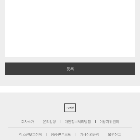
PC버전
회사소개
윤리강령
개인정보처리방침
이용자위원회
청소년보호정책
정정·반론보도
기사심의규정
불편신고