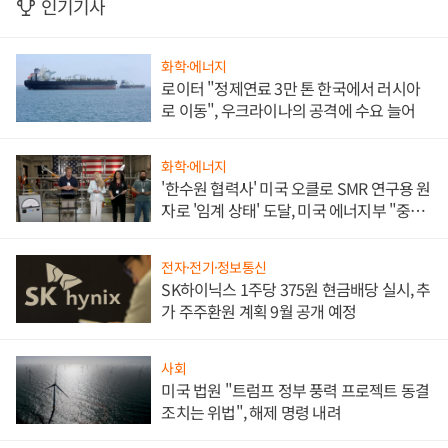
인기기사
화학·에너지
로이터 "정제연료 3만 톤 한국에서 러시아
로 이동", 우크라이나의 공격에 수요 늘어
화학·에너지
'한수원 협력사' 미국 오클로 SMR 연구용 원
자로 '임계 상태' 도달, 미국 에너지부 "중요
한 이정표"
전자·전기·정보통신
SK하이닉스 1주당 375원 현금배당 실시, 추
가 주주환원 계획 9월 공개 예정
사회
미국 법원 "트럼프 정부 풍력 프로젝트 동결
조치는 위법", 해제 명령 내려