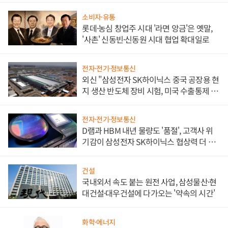
소비자·유통
롯데·농심 창업주 시대 '라면 앙금'은 옛말,
'사촌' 신동빈·신동원 시대 협업 확대일로
전자·전기·정보통신
외신 "삼성전자 SK하이닉스 중국 공장용 현
지 생산 반도체 장비 시험, 미국 수출통제 대
비"
전자·전기·정보통신
D램과 HBM 내년 물량도 '품절', 고객사 위
기감이 삼성전자 SK하이닉스 협상력 더 키
워
건설
국내외서 속도 붙는 원전 사업, 삼성물산·현
대건설·대우건설에 다가오는 '약속의 시간'
화학·에너지