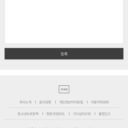
PC버전
회사소개
윤리강령
개인정보처리방침
이용자위원회
청소년보호정책
정정·반론보도
기사심의규정
불편신고