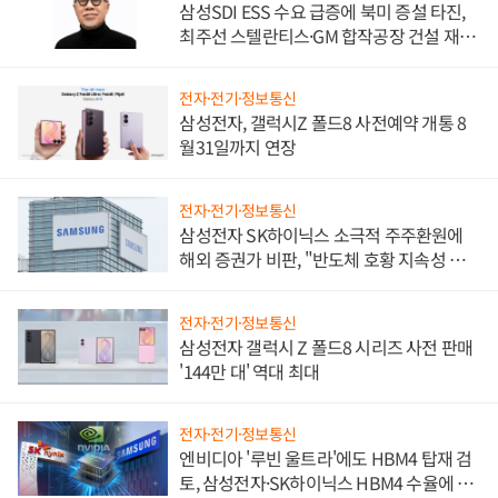
삼성SDI ESS 수요 급증에 북미 증설 타진,
최주선 스텔란티스·GM 합작공장 건설 재추
진하나
전자·전기·정보통신
삼성전자, 갤럭시Z 폴드8 사전예약 개통 8
월31일까지 연장
전자·전기·정보통신
삼성전자 SK하이닉스 소극적 주주환원에
해외 증권가 비판, "반도체 호황 지속성 의
문"
전자·전기·정보통신
삼성전자 갤럭시 Z 폴드8 시리즈 사전 판매
'144만 대' 역대 최대
전자·전기·정보통신
엔비디아 '루빈 울트라'에도 HBM4 탑재 검
토, 삼성전자·SK하이닉스 HBM4 수율에 주