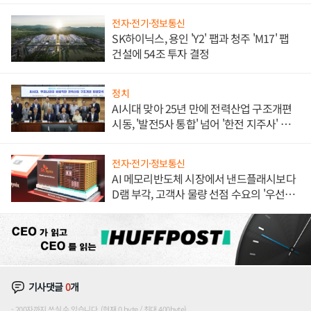
전자·전기·정보통신
SK하이닉스, 용인 'Y2' 팹과 청주 'M17' 팹
건설에 54조 투자 결정
정치
AI시대 맞아 25년 만에 전력산업 구조개편
시동, '발전5사 통합' 넘어 '한전 지주사' 재편
론도
전자·전기·정보통신
AI 메모리반도체 시장에서 낸드플래시보다
D램 부각, 고객사 물량 선점 수요의 '우선순
위'
기사댓글
0
개
200자까지 쓰실 수 있습니다. (현재 0 byte / 최대 400byte)