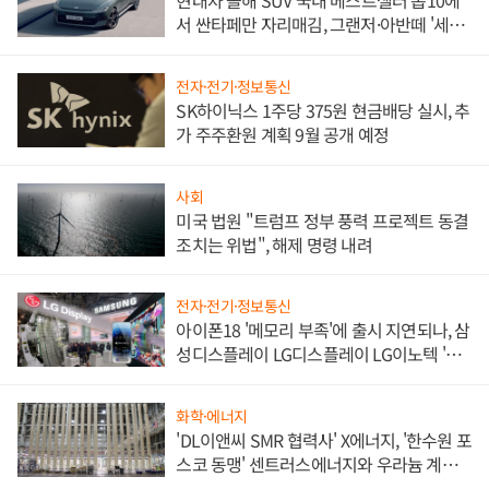
현대차 올해 SUV 국내 베스트셀러 톱10에
서 싼타페만 자리매김, 그랜저·아반떼 '세단
쌍끌이'로 내수 방어
전자·전기·정보통신
SK하이닉스 1주당 375원 현금배당 실시, 추
가 주주환원 계획 9월 공개 예정
사회
미국 법원 "트럼프 정부 풍력 프로젝트 동결
조치는 위법", 해제 명령 내려
전자·전기·정보통신
아이폰18 '메모리 부족'에 출시 지연되나, 삼
성디스플레이 LG디스플레이 LG이노텍 '탈
애플' 수익 다각화 속도
화학·에너지
'DL이앤씨 SMR 협력사' X에너지, '한수원 포
스코 동맹' 센트러스에너지와 우라늄 계약
체결