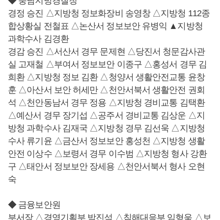
◆ 충남지방경찰청
경정 승진 △지방청 정보화장비 송영창 △지방청 112종
합상황실 전철표 △논산서 정보보안 유병익 ▲지방청
과학수사 김경환
경감 승진 △서산서 경무 문제현 △당진서 청문감사관
실 고재철 △부여서 정보보안 이종구 △홍성서 경무 김
희환 △지방청 정보 김환 △청양서 생활안전교통 윤창
훈 △아산서 보안 허세만 △천안서북서 생활안전 권회
석 △천안동남서 경무 정용 △지방청 경비교통 김택환
△예산서 경무 장기섭 △공주서 경비교통 김상운 △지
방청 과학수사 김재국 △지방청 경무 김선욱 △지방청
수사 류기윤 △금산서 정보보안 홍성천 △지방청 생활
안전 이상수 △보령서 경무 이수범 △지방청 형사 강환
구 △태안서 정보보안 장세용 △천안서북서 형사 오현
숙
◆ 금융보안원
부서장 △경영기획부 박진석 △침해대응부 임형욱 △보