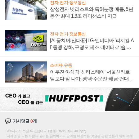
전자·전기·정보통신
삼성전자 넷리스트와 특허분쟁 매듭, 5년
동안 최대 1.3조 라이선스비 지급
전자·전기·정보통신
[AI 뭉쳐야 산다⑧] LG·엔비디아 '피지컬 A
I' 동맹 강화, 구광모 제조·데이터·기술 결
집해 종합 로보틱스 기업으로
소비자·유통
이부진 야심작 '신라스테이' 서울신라호
텔보다 잘 나가, 평택·주문진·해남·건대로
성장판 더 넓힌다
기사댓글
0
개
200자까지 쓰실 수 있습니다. (현재 0 byte / 최대 400byte)
저작권 등 다른 사람의 권리를 침해하거나 명예를 훼손하는 댓글은 관련 법률에 의해 제재