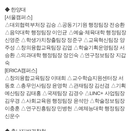
◆ 한양대
[서울캠퍼스]
△대외협력부처장 김승 △공동기기원 행정팀장 전승환
△음악대학 행정팀장 이인균 △예술·체육대학 행정팀장
신영준 △학생가치창출팀장 정준구 △교육혁신팀장 양
주성 △창의융합교육팀장 김엽 △학술기획운영팀장 서
승환 △의과대학 행정팀장 장인숙 △연구정보팀장 지갑
숙
[ERICA캠퍼스]
△창의융합교육팀장 이태희 △교수학습지원센터장 서
동호 △총무인사팀장 윤영학 △관재팀장 김선겸 △기획
예산팀장 김태홍 △국제팀장 김경수 △LINC+ 사업팀장
김우경 △사회교육원 행정팀장 윤석만 △학술정보팀장
이충훈 △연구진흥팀장 민병헌 △예체능대학 행정팀장
신운수