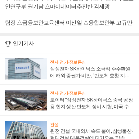
안연구부 권기남 △마이데이터추진반 김제광
팀장 △금융보안교육센터 이신일 △융합보안부 고규만
인기기사
전자·전기·정보통신
삼성전자 SK하이닉스 소극적 주주환원
에 해외 증권가 비판, "반도체 호황 지속
성 의문"
전자·전기·정보통신
로이터 "삼성전자 SK하이닉스 중국 공장
용 현지 생산 반도체 장비 시험, 미국 수출
통제 대비"
건설
원전 건설 국내외서 속도 붙어, 삼성물산·
현대건설·대우건설에 다가오는 '약속의