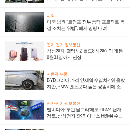
시간'
사회
미국 법원 "트럼프 정부 풍력 프로젝트 동
결 조치는 위법", 해제 명령 내려
전자·전기·정보통신
삼성전자, 갤럭시Z 폴드8 사전예약 개통
8월31일까지 연장
자동차·부품
BYD코리아 가격 앞세워 수입차 4위 올랐
지만, BMW·벤츠보다 높은 공임비에 소비
자 불만 폭발
전자·전기·정보통신
엔비디아 '루빈 울트라'에도 HBM4 탑재
검토, 삼성전자·SK하이닉스 HBM4 수율
에 주도권 갈린다