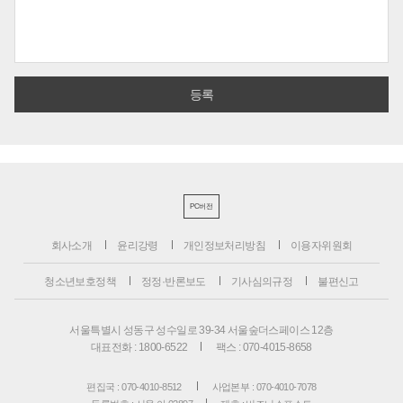
PC버전
회사소개
윤리강령
개인정보처리방침
이용자위원회
청소년보호정책
정정·반론보도
기사심의규정
불편신고
서울특별시 성동구 성수일로 39-34 서울숲더스페이스 12층
대표전화 : 1800-6522
팩스 : 070-4015-8658
편집국 : 070-4010-8512
사업본부 : 070-4010-7078