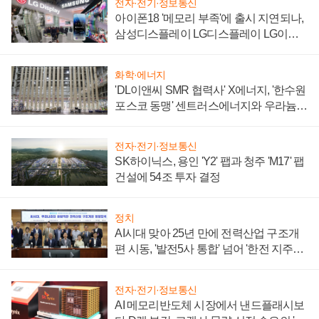
전자·전기·정보통신
아이폰18 '메모리 부족'에 출시 지연되나,
삼성디스플레이 LG디스플레이 LG이노
텍 '탈애플' 수익 다각화 속도
화학·에너지
'DL이앤씨 SMR 협력사' X에너지, '한수원
포스코 동맹' 센트러스에너지와 우라늄
계약 체결
전자·전기·정보통신
SK하이닉스, 용인 'Y2' 팹과 청주 'M17' 팹
건설에 54조 투자 결정
정치
AI시대 맞아 25년 만에 전력산업 구조개
편 시동, '발전5사 통합' 넘어 '한전 지주사'
재편론도
전자·전기·정보통신
AI 메모리반도체 시장에서 낸드플래시보