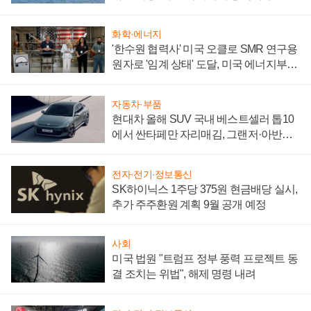
어
화학·에너지
'한수원 협력사' 미국 오클로 SMR 연구용
원자로 '임계 상태' 도달, 미국 에너지부
"중요한 이정표"
자동차·부품
현대차 올해 SUV 국내 베스트셀러 톱10
에서 싼타페만 자리매김, 그랜저·아반떼
'세단 쌍끌이'로 내수 방어
전자·전기·정보통신
SK하이닉스 1주당 375원 현금배당 실시,
추가 주주환원 계획 9월 공개 예정
사회
미국 법원 "트럼프 정부 풍력 프로젝트 동
결 조치는 위법", 해제 명령 내려