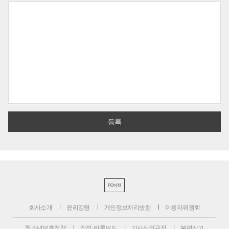
PC버전
회사소개
윤리강령
개인정보처리방침
이용자위원회
청소년보호정책
정정·반론보도
기사심의규정
불편신고