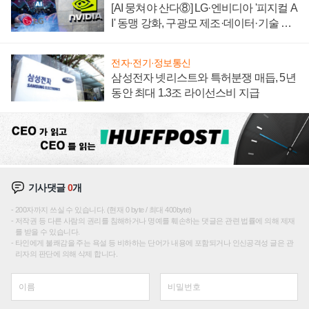
[AI 뭉쳐야 산다⑧] LG·엔비디아 '피지컬 A
I' 동맹 강화, 구광모 제조·데이터·기술 결
집해 종합 로보틱스 기업으로
전자·전기·정보통신
삼성전자 넷리스트와 특허분쟁 매듭, 5년
동안 최대 1.3조 라이선스비 지급
기사댓글
0
개
200자까지 쓰실 수 있습니다. (현재 0 byte / 최대 400byte)
저작권 등 다른 사람의 권리를 침해하거나 명예를 훼손하는 댓글은 관련 법률에 의해 제재
를 받을 수 있습니다.
타인에게 불쾌감을 주는 욕설 등 비하하는 단어가 내용에 포함되거나 인신공격성 글은 관
리자의 판단에 의해 삭제 합니다.