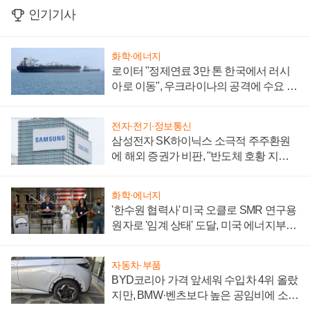
인기기사
화학·에너지
로이터 "정제연료 3만 톤 한국에서 러시
아로 이동", 우크라이나의 공격에 수요 늘
어
전자·전기·정보통신
삼성전자 SK하이닉스 소극적 주주환원
에 해외 증권가 비판, "반도체 호황 지속
성 의문"
화학·에너지
'한수원 협력사' 미국 오클로 SMR 연구용
원자로 '임계 상태' 도달, 미국 에너지부
"중요한 이정표"
자동차·부품
BYD코리아 가격 앞세워 수입차 4위 올랐
지만, BMW·벤츠보다 높은 공임비에 소비