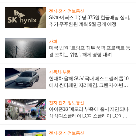
자 불만 폭발
전자·전기·정보통신
SK하이닉스 1주당 375원 현금배당 실시,
추가 주주환원 계획 9월 공개 예정
사회
미국 법원 "트럼프 정부 풍력 프로젝트 동
결 조치는 위법", 해제 명령 내려
자동차·부품
현대차 올해 SUV 국내 베스트셀러 톱10
에서 싼타페만 자리매김, 그랜저·아반떼
'세단 쌍끌이'로 내수 방어
전자·전기·정보통신
아이폰18 '메모리 부족'에 출시 지연되나,
삼성디스플레이 LG디스플레이 LG이노
텍 '탈애플' 수익 다각화 속도
전자·전기·정보통신