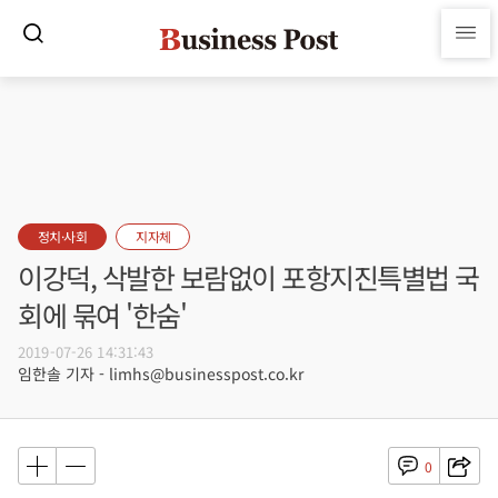
정치·사회
지자체
이강덕, 삭발한 보람없이 포항지진특별법 국
회에 묶여 '한숨'
2019-07-26 14:31:43
임한솔 기자 - limhs@businesspost.co.kr
0