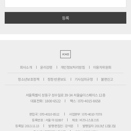
PC버전
회사소개
윤리강령
개인정보처리방침
이용자위원회
청소년보호정책
정정·반론보도
기사심의규정
불편신고
서울특별시 성동구 성수일로 39-34 서울숲더스페이스 12층
대표전화 : 1800-6522
팩스 : 070-4015-8658
편집국 : 070-4010-8512
사업본부 : 070-4010-7078
등록번호 : 서울 아 02897
제호 : 비즈니스포스트
등록일: 2013.11.13
발행·편집인 : 강석운
발행일자: 2013년 12월 2일