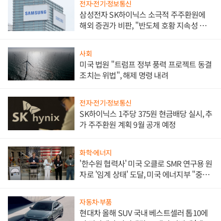
전자·전기·정보통신
삼성전자 SK하이닉스 소극적 주주환원에
해외 증권가 비판, "반도체 호황 지속성 의
문"
사회
미국 법원 "트럼프 정부 풍력 프로젝트 동결
조치는 위법", 해제 명령 내려
전자·전기·정보통신
SK하이닉스 1주당 375원 현금배당 실시, 추
가 주주환원 계획 9월 공개 예정
화학·에너지
'한수원 협력사' 미국 오클로 SMR 연구용 원
자로 '임계 상태' 도달, 미국 에너지부 "중요
한 이정표"
자동차·부품
현대차 올해 SUV 국내 베스트셀러 톱10에