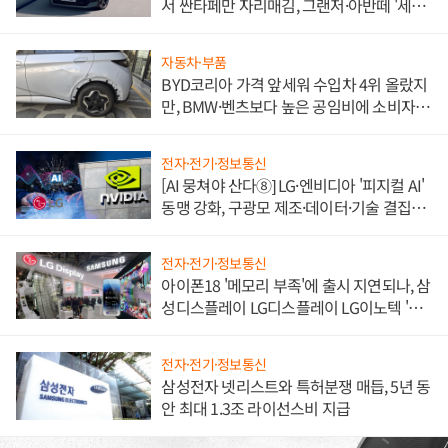
서 싼타페만 자리매김, 그랜저·아반떼 '세단
쌍끌이'로 내수 방어
자동차·부품
BYD코리아 가격 앞세워 수입차 4위 올랐지
만, BMW·벤츠보다 높은 공임비에 소비자
불만 폭발
전자·전기·정보통신
[AI 뭉쳐야 산다⑧] LG·엔비디아 '피지컬 AI'
동맹 강화, 구광모 제조·데이터·기술 결집
해 종합 로보틱스 기업으로
전자·전기·정보통신
아이폰18 '메모리 부족'에 출시 지연되나, 삼
성디스플레이 LG디스플레이 LG이노텍 '탈
애플' 수익 다각화 속도
전자·전기·정보통신
삼성전자 넷리스트와 특허분쟁 매듭, 5년 동
안 최대 1.3조 라이선스비 지급