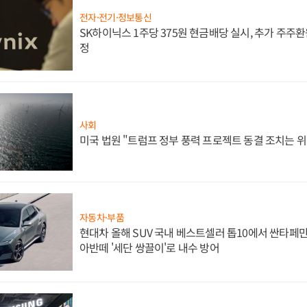
전자·전기·정보통신
SK하이닉스 1주당 375원 현금배당 실시, 추가 주주환
정
사회
미국 법원 "트럼프 정부 풍력 프로젝트 동결 조치는 위
자동차·부품
현대차 올해 SUV 국내 베스트셀러 톱10에서 싼타페만
아반떼 '세단 쌍끌이'로 내수 방어