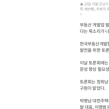
▲ 23일 서울 강남
쪽 세번째), 추병직
>
부동산 개발업 
다는 목소리가 나
한국부동산개발협
발전을 위한 토론
이날 토론회에는 
문성 향상 필요성
토론회는 정희남
구원이 맡았다.
박병남 대한주택
발 대표, 이명범