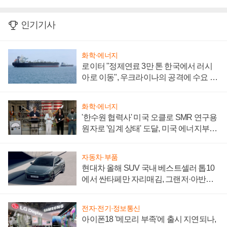
인기기사
화학·에너지
로이터 "정제연료 3만 톤 한국에서 러시
아로 이동", 우크라이나의 공격에 수요 늘
어
화학·에너지
'한수원 협력사' 미국 오클로 SMR 연구용
원자로 '임계 상태' 도달, 미국 에너지부
"중요한 이정표"
자동차·부품
현대차 올해 SUV 국내 베스트셀러 톱10
에서 싼타페만 자리매김, 그랜저·아반떼
'세단 쌍끌이'로 내수 방어
전자·전기·정보통신
아이폰18 '메모리 부족'에 출시 지연되나,