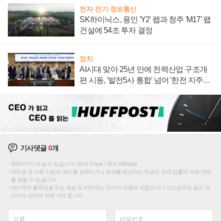
전자·전기·정보통신
SK하이닉스, 용인 'Y2' 팹과 청주 'M17' 팹
건설에 54조 투자 결정
정치
AI시대 맞아 25년 만에 전력산업 구조개
편 시동, '발전5사 통합' 넘어 '한전 지주사'
재편론도
기사댓글
0
개
200자까지 쓰실 수 있습니다. (현재 0 byte / 최대 400byte)
저작권 등 다른 사람의 권리를 침해하거나 명예를 훼손하는 댓글은 관련 법률에 의해 제재
를 받을 수 있습니다.
타인에게 불쾌감을 주는 욕설 등 비하하는 단어가 내용에 포함되거나 인신공격성 글은 관
리자의 판단에 의해 삭제 합니다.