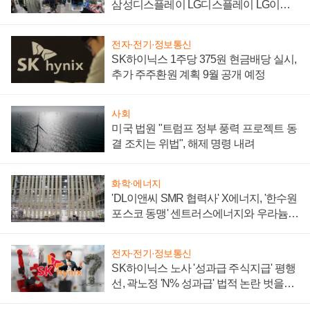
삼성디스플레이 LG디스플레이 LG이노
텍 '탈애플' 수익 다각화 속도
전자·전기·정보통신
SK하이닉스 1주당 375원 현금배당 실시,
추가 주주환원 계획 9월 공개 예정
사회
미국 법원 "트럼프 정부 풍력 프로젝트 동
결 조치는 위법", 해제 명령 내려
화학·에너지
'DL이앤씨 SMR 협력사' X에너지, '한수원
포스코 동맹' 센트러스에너지와 우라늄
계약 체결
전자·전기·정보통신
SK하이닉스 노사 '성과급 주식지급' 평행
선, 곽노정 'N% 성과급' 법적 논란 벗을지
주목