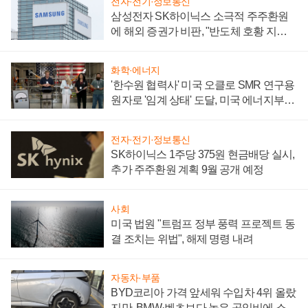
전자·전기·정보통신
삼성전자 SK하이닉스 소극적 주주환원
에 해외 증권가 비판, "반도체 호황 지속
성 의문"
화학·에너지
'한수원 협력사' 미국 오클로 SMR 연구용
원자로 '임계 상태' 도달, 미국 에너지부
"중요한 이정표"
전자·전기·정보통신
SK하이닉스 1주당 375원 현금배당 실시,
추가 주주환원 계획 9월 공개 예정
사회
미국 법원 "트럼프 정부 풍력 프로젝트 동
결 조치는 위법", 해제 명령 내려
자동차·부품
BYD코리아 가격 앞세워 수입차 4위 올랐
지만, BMW·벤츠보다 높은 공임비에 소비