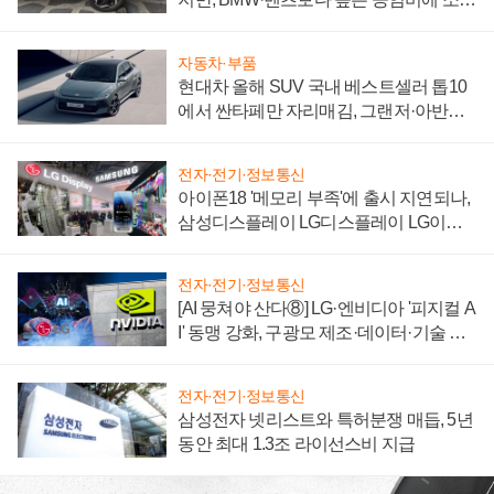
자 불만 폭발
자동차·부품
현대차 올해 SUV 국내 베스트셀러 톱10
에서 싼타페만 자리매김, 그랜저·아반떼
'세단 쌍끌이'로 내수 방어
전자·전기·정보통신
아이폰18 '메모리 부족'에 출시 지연되나,
삼성디스플레이 LG디스플레이 LG이노
텍 '탈애플' 수익 다각화 속도
전자·전기·정보통신
[AI 뭉쳐야 산다⑧] LG·엔비디아 '피지컬 A
I' 동맹 강화, 구광모 제조·데이터·기술 결
집해 종합 로보틱스 기업으로
전자·전기·정보통신
삼성전자 넷리스트와 특허분쟁 매듭, 5년
동안 최대 1.3조 라이선스비 지급