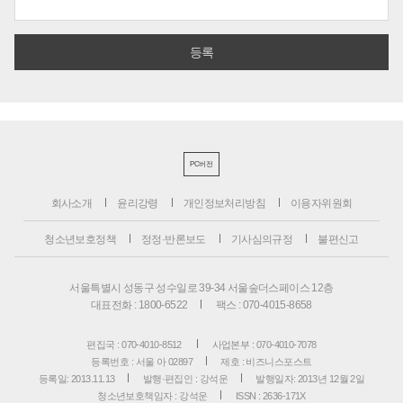
PC버전
회사소개
윤리강령
개인정보처리방침
이용자위원회
청소년보호정책
정정·반론보도
기사심의규정
불편신고
서울특별시 성동구 성수일로 39-34 서울숲더스페이스 12층
대표전화 : 1800-6522
팩스 : 070-4015-8658
편집국 : 070-4010-8512
사업본부 : 070-4010-7078
등록번호 : 서울 아 02897
제호 : 비즈니스포스트
등록일: 2013.11.13
발행·편집인 : 강석운
발행일자: 2013년 12월 2일
청소년보호책임자 : 강석운
ISSN : 2636-171X