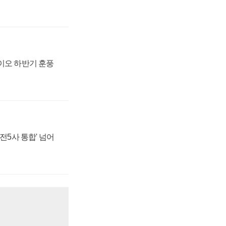
바이오 하반기 훈풍
발전5사 통합' 넘어