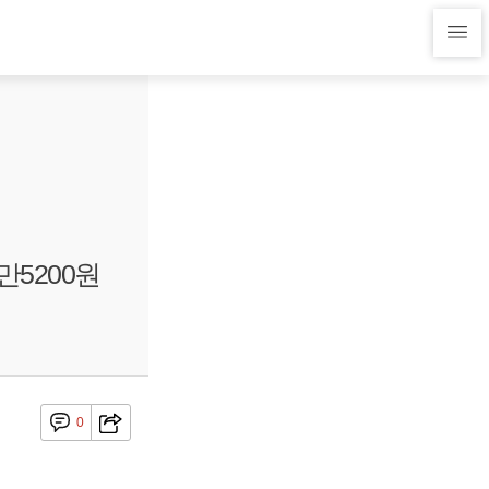
만5200원
0