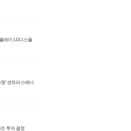
스플레이 LG디스플
 동맹' 센트러스에너
54조 투자 결정