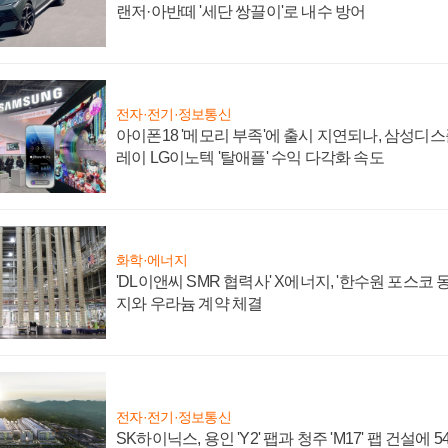
랜저·아반떼 '세단 쌍끌이'로 내수 방어
전자·전기·정보통신
아이폰18 '메모리 부족'에 출시 지연되나, 삼성디
레이 LG이노텍 '탈애플' 수익 다각화 속도
화학·에너지
'DL이앤씨 SMR 협력사' X에너지, '한수원 포스코
지와 우라늄 계약 체결
전자·전기·정보통신
SK하이닉스, 용인 'Y2' 팹과 청주 'M17' 팹 건설에 