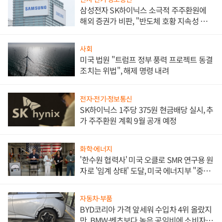
삼성전자 SK하이닉스 소극적 주주환원에
해외 증권가 비판, "반도체 호황 지속성 의
문"
사회
미국 법원 "트럼프 정부 풍력 프로젝트 동결
조치는 위법", 해제 명령 내려
전자·전기·정보통신
SK하이닉스 1주당 375원 현금배당 실시, 추
가 주주환원 계획 9월 공개 예정
화학·에너지
'한수원 협력사' 미국 오클로 SMR 연구용 원
자로 '임계 상태' 도달, 미국 에너지부 "중요
한 이정표"
자동차·부품
BYD코리아 가격 앞세워 수입차 4위 올랐지
만, BMW·벤츠보다 높은 공임비에 소비자