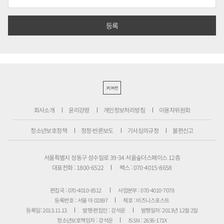
PC버전
회사소개
윤리강령
개인정보처리방침
이용자위원회
청소년보호정책
정정·반론보도
기사심의규정
불편신고
서울특별시 성동구 성수일로 39-34 서울숲더스페이스 12층
대표전화 : 1800-6522
팩스 : 070-4015-8658
편집국 : 070-4010-8512
사업본부 : 070-4010-7078
등록번호 : 서울 아 02897
제호 : 비즈니스포스트
등록일: 2013.11.13
발행·편집인 : 강석운
발행일자: 2013년 12월 2일
청소년보호책임자 : 강석운
ISSN : 2636-171X