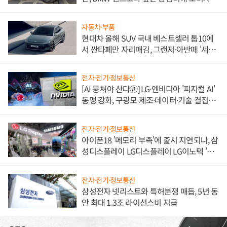
불만 폭발
자동차·부품
현대차 올해 SUV 국내 베스트셀러 톱10에
서 싼타페만 자리매김, 그랜저·아반떼 '세단
쌍끌이'로 내수 방어
전자·전기·정보통신
[AI 뭉쳐야 산다⑧] LG·엔비디아 '피지컬 AI'
동맹 강화, 구광모 제조·데이터·기술 결집
해 종합 로보틱스 기업으로
전자·전기·정보통신
아이폰18 '메모리 부족'에 출시 지연되나, 삼
성디스플레이 LG디스플레이 LG이노텍 '탈
애플' 수익 다각화 속도
전자·전기·정보통신
삼성전자 넷리스트와 특허분쟁 매듭, 5년 동
안 최대 1.3조 라이선스비 지급