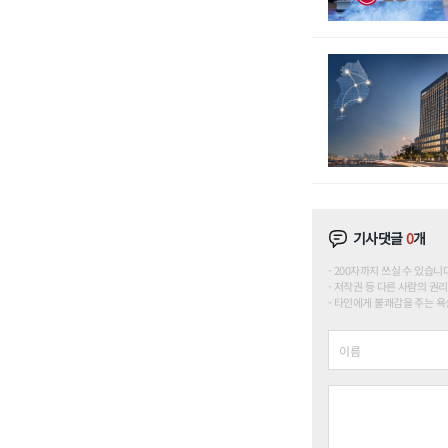
기사댓글
0
개
200자까지 쓰실 수 있습니다. (
저작권 등 다른 사람의 권리
타인에게 불쾌감을 주는 욕설