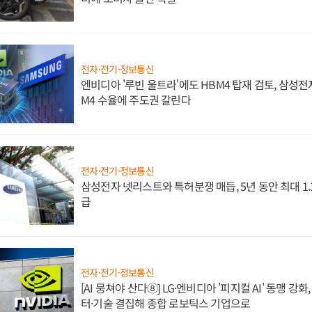
전자·전기·정보통신
엔비디아 '루빈 울트라'에도 HBM4 탑재 검토, 삼성전
M4 수율에 주도권 갈린다
전자·전기·정보통신
삼성전자 넷리스트와 특허분쟁 매듭, 5년 동안 최대 1
급
전자·전기·정보통신
[AI 뭉쳐야 산다⑧] LG·엔비디아 '피지컬 AI' 동맹 강
터·기술 결집해 종합 로보틱스 기업으로