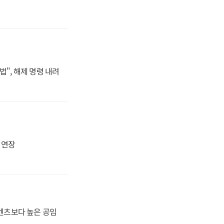
법", 해제 명령 내려
지 연장
·벤츠보다 높은 공임