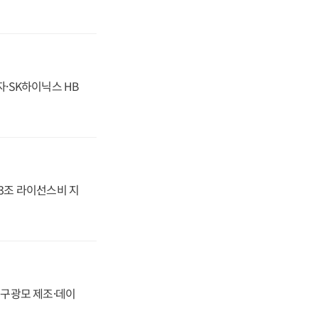
자·SK하이닉스 HB
.3조 라이선스비 지
화, 구광모 제조·데이