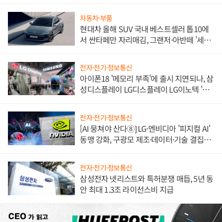
자동차·부품
현대차 올해 SUV 국내 베스트셀러 톱10에
서 싼타페만 자리매김, 그랜저·아반떼 '세단
쌍끌이'로 내수 방어
전자·전기·정보통신
아이폰18 '메모리 부족'에 출시 지연되나, 삼
성디스플레이 LG디스플레이 LG이노텍 '탈
애플' 수익 다각화 속도
전자·전기·정보통신
[AI 뭉쳐야 산다⑧] LG·엔비디아 '피지컬 AI'
동맹 강화, 구광모 제조·데이터·기술 결집
해 종합 로보틱스 기업으로
전자·전기·정보통신
삼성전자 넷리스트와 특허분쟁 매듭, 5년 동
안 최대 1.3조 라이선스비 지급