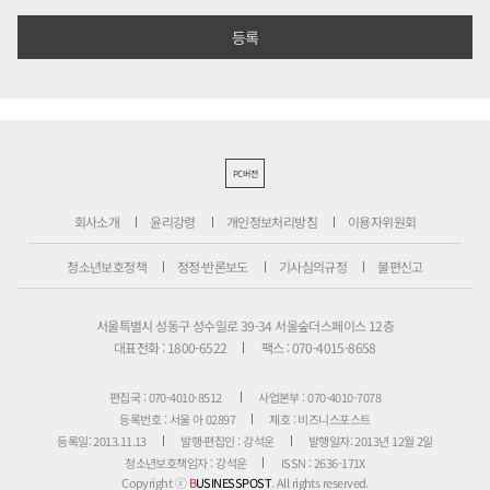
PC버전
회사소개
윤리강령
개인정보처리방침
이용자위원회
청소년보호정책
정정·반론보도
기사심의규정
불편신고
서울특별시 성동구 성수일로 39-34 서울숲더스페이스 12층
대표전화 : 1800-6522
팩스 : 070-4015-8658
편집국 : 070-4010-8512
사업본부 : 070-4010-7078
등록번호 : 서울 아 02897
제호 : 비즈니스포스트
등록일: 2013.11.13
발행·편집인 : 강석운
발행일자: 2013년 12월 2일
청소년보호책임자 : 강석운
ISSN : 2636-171X
Copyright ⓒ
B
USINESSPOST
. All rights reserved.