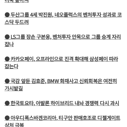
● 두산그룹 4세 박진원, 네오플럭스의 벤처투자 성과로 코
스닥 두드려
● LS그룹 장손 구본웅, 벤처투자 안목으로 그룹 승계 자리
잡나
● 카카오페이, 오프라인으로 진격 확대해 삼성페이 따라
잡는다
● 국감 앞둔 김효준, BMW 화재사고 신뢰회복은 여전히
가시밭길
● 한국토요타, 아발론 하이브리드 내놔 경쟁력 다시 과시
● 아우디폭스바겐코리아, 티구안 판매호조로 디젤게이트
상처 극복