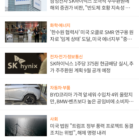
삼성전자 SK하이닉스 소극적 주주환원에
해외 증권가 비판, "반도체 호황 지속성 의
문"
화학·에너지
'한수원 협력사' 미국 오클로 SMR 연구용 원
자로 '임계 상태' 도달, 미국 에너지부 "중요
한 이정표"
전자·전기·정보통신
SK하이닉스 1주당 375원 현금배당 실시, 추
가 주주환원 계획 9월 공개 예정
자동차·부품
BYD코리아 가격 앞세워 수입차 4위 올랐지
만, BMW·벤츠보다 높은 공임비에 소비자
불만 폭발
사회
미국 법원 "트럼프 정부 풍력 프로젝트 동결
조치는 위법", 해제 명령 내려