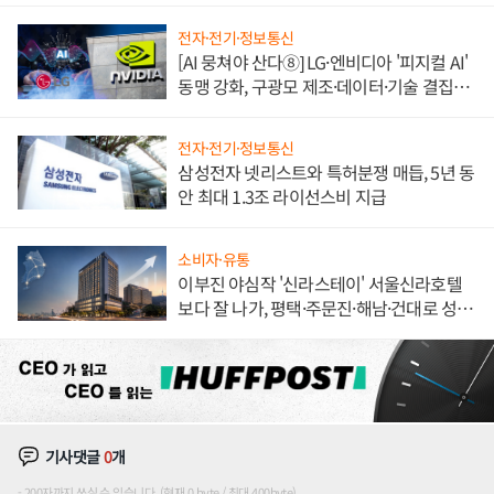
전자·전기·정보통신
[AI 뭉쳐야 산다⑧] LG·엔비디아 '피지컬 AI'
동맹 강화, 구광모 제조·데이터·기술 결집
해 종합 로보틱스 기업으로
전자·전기·정보통신
삼성전자 넷리스트와 특허분쟁 매듭, 5년 동
안 최대 1.3조 라이선스비 지급
소비자·유통
이부진 야심작 '신라스테이' 서울신라호텔
보다 잘 나가, 평택·주문진·해남·건대로 성
장판 더 넓힌다
기사댓글
0
개
200자까지 쓰실 수 있습니다. (현재 0 byte / 최대 400byte)