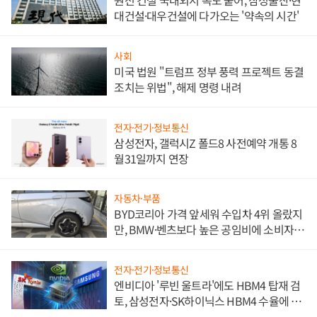
원전 건설 국내외서 속도 붙어, 삼성물산·현
대건설·대우건설에 다가오는 '약속의 시간'
사회
미국 법원 "트럼프 정부 풍력 프로젝트 동결
조치는 위법", 해제 명령 내려
전자·전기·정보통신
삼성전자, 갤럭시Z 폴드8 사전예약 개통 8
월31일까지 연장
자동차·부품
BYD코리아 가격 앞세워 수입차 4위 올랐지
만, BMW·벤츠보다 높은 공임비에 소비자
불만 폭발
전자·전기·정보통신
엔비디아 '루빈 울트라'에도 HBM4 탑재 검
토, 삼성전자·SK하이닉스 HBM4 수율에 주
도권 갈린다