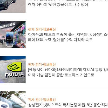
랜저·아반떼 '세단 쌍끌이'로 내수 방어
전자·전기·정보통신
아이폰18 '메모리 부족'에 출시 지연되나, 삼성디
레이 LG이노텍 '탈애플' 수익 다각화 속도
전자·전기·정보통신
[AI 뭉쳐야 산다⑧] LG·엔비디아 '피지컬 AI' 동맹 
이터·기술 결집해 종합 로보틱스 기업으로
전자·전기·정보통신
삼성전자 넷리스트와 특허분쟁 매듭, 5년 동안 최대