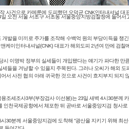
조작 사건으로 카메룬에 도피했던 오덕균 CNK인터내셔널 대
23일 오전 서울 서초구 서초동 서울중앙지방검찰청에 들어서고
 개발을 미끼로 주가를 조작해 수백억 원의 부당이득을 챙긴
 씨앤케이인터내셔널(CNK) 대표가 해외도피 2년여 만에 검찰
 당시 이명박 정부의 실세들이 개입됐다는 얘기가 파다한 만큼
실세들을 겨냥할 수 있을지 주목된다. 그러나 오씨가 해외 도피
어서 사전 협의 아래 귀국한 것으로 사건이 흐지부지 되지 
융조세조사3부(부장검사 이선봉)는 23일 새벽 4시30분께 
를 인천국제공항에서 체포한 뒤 곧바로 서울중앙지검 청사로
 6시30분께 서울중앙지검에 도착해 "광산을 지키기 위해 최선
로 들어갔다.