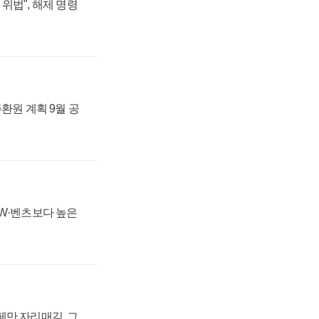
위법", 해제 명령
주환원 계획 9월 공
MW·벤츠보다 높은
페만 자리매김, 그