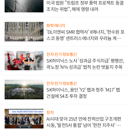
미국 법원 "트럼프 정부 풍력 프로젝트 동결
조치는 위법", 해제 명령 내려
화학·에너지
'DL이앤씨 SMR 협력사' X에너지, '한수원 포
스코 동맹' 센트러스에너지와 우라늄 계약
체결
전자·전기·정보통신
SK하이닉스 노사 '성과급 주식지급' 평행선,
곽노정 'N% 성과급' 법적 논란 벗을지 주목
전자·전기·정보통신
SK하이닉스, 용인 'Y2' 팹과 청주 'M17' 팹
건설에 54조 투자 결정
정치
AI시대 맞아 25년 만에 전력산업 구조개편
시동, '발전5사 통합' 넘어 '한전 지주사' 재편