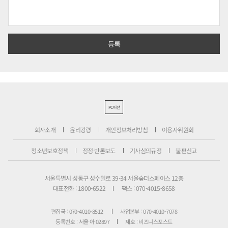
PC버전
회사소개
윤리강령
개인정보처리방침
이용자위원회
청소년보호정책
정정·반론보도
기사심의규정
불편신고
서울특별시 성동구 성수일로 39-34 서울숲더스페이스 12층
대표전화 : 1800-6522
팩스 : 070-4015-8658
편집국 : 070-4010-8512
사업본부 : 070-4010-7078
등록번호 : 서울 아 02897
제호 : 비즈니스포스트