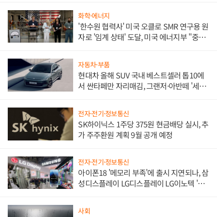
화학·에너지
'한수원 협력사' 미국 오클로 SMR 연구용 원
자로 '임계 상태' 도달, 미국 에너지부 "중요
한 이정표"
자동차·부품
현대차 올해 SUV 국내 베스트셀러 톱10에
서 싼타페만 자리매김, 그랜저·아반떼 '세단
쌍끌이'로 내수 방어
전자·전기·정보통신
SK하이닉스 1주당 375원 현금배당 실시, 추
가 주주환원 계획 9월 공개 예정
전자·전기·정보통신
아이폰18 '메모리 부족'에 출시 지연되나, 삼
성디스플레이 LG디스플레이 LG이노텍 '탈
애플' 수익 다각화 속도
사회