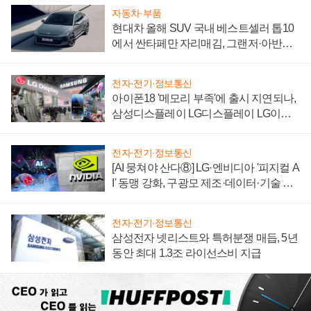
자동차·부품
현대차 올해 SUV 국내 베스트셀러 톱10
에서 싼타페만 자리매김, 그랜저·아반떼
'세단 쌍끌이'로 내수 방어
전자·전기·정보통신
아이폰18 '메모리 부족'에 출시 지연되나,
삼성디스플레이 LG디스플레이 LG이노
텍 '탈애플' 수익 다각화 속도
전자·전기·정보통신
[AI 뭉쳐야 산다⑧] LG·엔비디아 '피지컬 A
I' 동맹 강화, 구광모 제조·데이터·기술 결
집해 종합 로보틱스 기업으로
전자·전기·정보통신
삼성전자 넷리스트와 특허분쟁 매듭, 5년
동안 최대 1.3조 라이선스비 지급