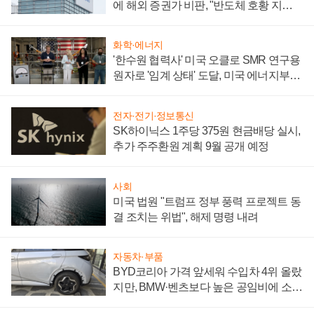
에 해외 증권가 비판, "반도체 호황 지속
성 의문"
화학·에너지
'한수원 협력사' 미국 오클로 SMR 연구용
원자로 '임계 상태' 도달, 미국 에너지부
"중요한 이정표"
전자·전기·정보통신
SK하이닉스 1주당 375원 현금배당 실시,
추가 주주환원 계획 9월 공개 예정
사회
미국 법원 "트럼프 정부 풍력 프로젝트 동
결 조치는 위법", 해제 명령 내려
자동차·부품
BYD코리아 가격 앞세워 수입차 4위 올랐
지만, BMW·벤츠보다 높은 공임비에 소비
자 불만 폭발