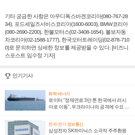
기타 궁금한 사항은 아우디폭스바겐코리아(080-767-28
34), 포드세일즈서비스코리아(1600-6003), BMW코리아
(080-2690-2200), 한불모터스(02-3408-1654), 볼보자동
차코리아(02-1588-1777), 한국모터트레이딩(02-878-710
0)로 문의하면 상세한 정보를 제공받을 수 있다. [비즈니
스포스트 임수정 기자]
인기기사
화학·에너지
로이터 "정제연료 3만 톤 한국에서 러시
아로 이동", 우크라이나의 공격에 수요 늘
어
전자·전기·정보통신
삼성전자 SK하이닉스 소극적 주주환원