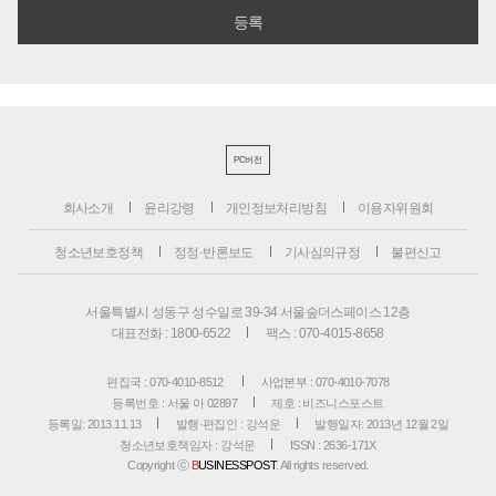
PC버전
회사소개
윤리강령
개인정보처리방침
이용자위원회
청소년보호정책
정정·반론보도
기사심의규정
불편신고
서울특별시 성동구 성수일로 39-34 서울숲더스페이스 12층
대표전화 : 1800-6522
팩스 : 070-4015-8658
편집국 : 070-4010-8512
사업본부 : 070-4010-7078
등록번호 : 서울 아 02897
제호 : 비즈니스포스트
등록일: 2013.11.13
발행·편집인 : 강석운
발행일자: 2013년 12월 2일
청소년보호책임자 : 강석운
ISSN : 2636-171X
Copyright ⓒ
B
USINESSPOST
. All rights reserved.