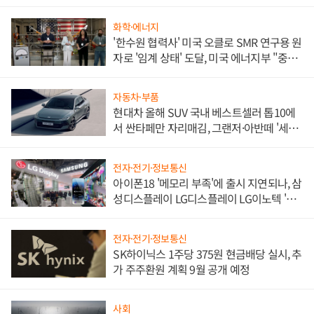
화학·에너지
'한수원 협력사' 미국 오클로 SMR 연구용 원
자로 '임계 상태' 도달, 미국 에너지부 "중요
한 이정표"
자동차·부품
현대차 올해 SUV 국내 베스트셀러 톱10에
서 싼타페만 자리매김, 그랜저·아반떼 '세단
쌍끌이'로 내수 방어
전자·전기·정보통신
아이폰18 '메모리 부족'에 출시 지연되나, 삼
성디스플레이 LG디스플레이 LG이노텍 '탈
애플' 수익 다각화 속도
전자·전기·정보통신
SK하이닉스 1주당 375원 현금배당 실시, 추
가 주주환원 계획 9월 공개 예정
사회