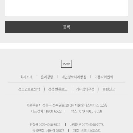
PC버전
회사소개
윤리강령
개인정보처리방침
이용자위원회
청소년보호정책
정정·반론보도
기사심의규정
불편신고
서울특별시 성동구 성수일로 39-34 서울숲더스페이스 12층
대표전화 : 1800-6522
팩스 : 070-4015-8658
편집국 : 070-4010-8512
사업본부 : 070-4010-7078
등록번호 : 서울 아 02897
제호 : 비즈니스포스트