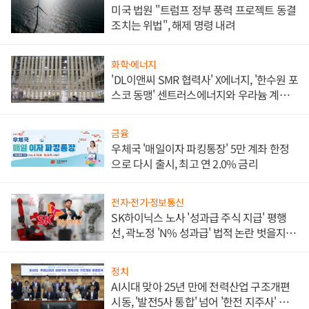
미국 법원 "트럼프 정부 풍력 프로젝트 동결
조치는 위법", 해제 명령 내려
화학·에너지
'DL이앤씨 SMR 협력사' X에너지, '한수원 포
스코 동맹' 센트러스에너지와 우라늄 계약
체결
금융
우체국 '매일이자 파킹통장' 5만 계좌 한정
으로 다시 출시, 최고 연 2.0% 금리
전자·전기·정보통신
SK하이닉스 노사 '성과급 주식 지급' 평행
선, 곽노정 'N% 성과급' 법적 논란 벗을지 주
목
정치
AI시대 맞아 25년 만에 전력산업 구조개편
시동, '발전5사 통합' 넘어 '한전 지주사' 재편