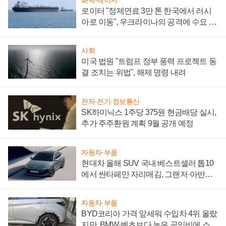
로이터 "정제연료 3만 톤 한국에서 러시
아로 이동", 우크라이나의 공격에 수요 늘
어
사회
미국 법원 "트럼프 정부 풍력 프로젝트 동
결 조치는 위법", 해제 명령 내려
전자·전기·정보통신
SK하이닉스 1주당 375원 현금배당 실시,
추가 주주환원 계획 9월 공개 예정
자동차·부품
현대차 올해 SUV 국내 베스트셀러 톱10
에서 싼타페만 자리매김, 그랜저·아반떼
'세단 쌍끌이'로 내수 방어
자동차·부품
BYD코리아 가격 앞세워 수입차 4위 올랐
지만, BMW·벤츠보다 높은 공임비에 소비