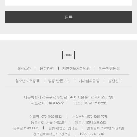
PC버전
회사소개
윤리강령
개인정보처리방침
이용자위원회
청소년보호정책
정정·반론보도
기사심의규정
불편신고
서울특별시 성동구 성수일로 39-34 서울숲더스페이스 12층
대표전화 : 1800-6522
팩스 : 070-4015-8658
편집국 : 070-4010-8512
사업본부 : 070-4010-7078
등록번호 : 서울 아 02897
제호 : 비즈니스포스트
등록일: 2013.11.13
발행·편집인 : 강석운
발행일자: 2013년 12월 2일
청소년보호책임자 : 강석운
ISSN : 2636-171X