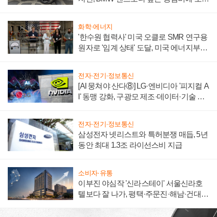
자 불만 폭발
화학·에너지
'한수원 협력사' 미국 오클로 SMR 연구용
원자로 '임계 상태' 도달, 미국 에너지부
"중요한 이정표"
전자·전기·정보통신
[AI 뭉쳐야 산다⑧] LG·엔비디아 '피지컬 A
I' 동맹 강화, 구광모 제조·데이터·기술 결
집해 종합 로보틱스 기업으로
전자·전기·정보통신
삼성전자 넷리스트와 특허분쟁 매듭, 5년
동안 최대 1.3조 라이선스비 지급
소비자·유통
이부진 야심작 '신라스테이' 서울신라호
텔보다 잘 나가, 평택·주문진·해남·건대로
성장판 더 넓힌다