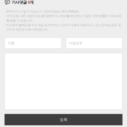
기사댓글
0
개
200자까지 쓰실 수 있습니다. (현재 0 byte / 최대 400byte)
저작권 등 다른 사람의 권리를 침해하거나 명예를 훼손하는 댓글은 관련 법률에 의해 제재
를 받을 수 있습니다.
타인에게 불쾌감을 주는 욕설 등 비하하는 단어가 내용에 포함되거나 인신공격성 글은 관
리자의 판단에 의해 삭제 합니다.