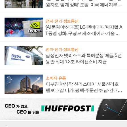
원자로 '임계 상태' 도달, 미국 에너지부
"중요한 이정표"
전자·전기·정보통신
[AI 뭉쳐야 산다⑧] LG·엔비디아 '피지컬 A
I' 동맹 강화, 구광모 제조·데이터·기술 결
집해 종합 로보틱스 기업으로
전자·전기·정보통신
삼성전자 넷리스트와 특허분쟁 매듭, 5년
동안 최대 1.3조 라이선스비 지급
소비자·유통
이부진 야심작 '신라스테이' 서울신라호
텔보다 잘 나가, 평택·주문진·해남·건대로
성장판 더 넓힌다