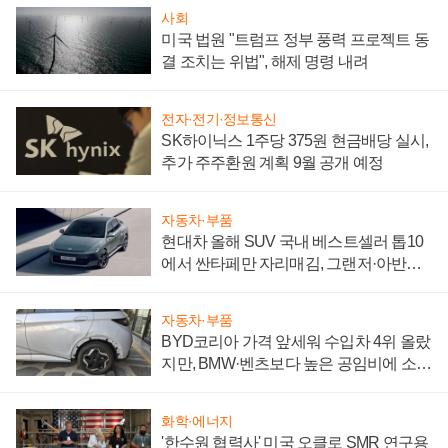
사회
미국 법원 "트럼프 정부 풍력 프로젝트 동
결 조치는 위법", 해제 명령 내려
전자·전기·정보통신
SK하이닉스 1주당 375원 현금배당 실시,
추가 주주환원 계획 9월 공개 예정
자동차·부품
현대차 올해 SUV 국내 베스트셀러 톱10
에서 싼타페만 자리매김, 그랜저·아반떼
'세단 쌍끌이'로 내수 방어
자동차·부품
BYD코리아 가격 앞세워 수입차 4위 올랐
지만, BMW·벤츠보다 높은 공임비에 소비
자 불만 폭발
화학·에너지
'한수원 협력사' 미국 오클로 SMR 연구용