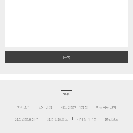
PC버전
회사소개
윤리강령
개인정보처리방침
이용자위원회
청소년보호정책
정정·반론보도
기사심의규정
불편신고