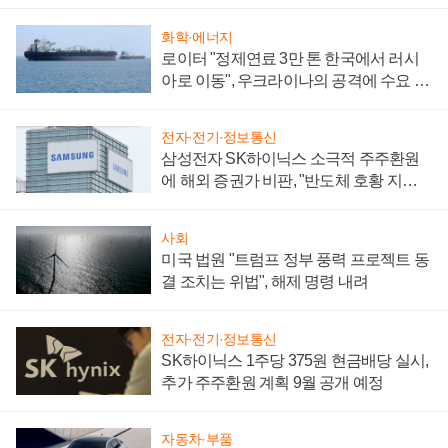
화학·에너지
로이터 "정제연료 3만 톤 한국에서 러시
아로 이동", 우크라이나의 공격에 수요 늘
어
전자·전기·정보통신
삼성전자 SK하이닉스 소극적 주주환원
에 해외 증권가 비판, "반도체 호황 지속
성 의문"
사회
미국 법원 "트럼프 정부 풍력 프로젝트 동
결 조치는 위법", 해제 명령 내려
전자·전기·정보통신
SK하이닉스 1주당 375원 현금배당 실시,
추가 주주환원 계획 9월 공개 예정
자동차·부품