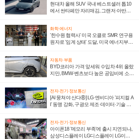
현대차 올해 SUV 국내 베스트셀러 톱10
에서 싼타페만 자리매김, 그랜저·아반떼
'세단 쌍끌이'로 내수 방어
화학·에너지
'한수원 협력사' 미국 오클로 SMR 연구용
원자로 '임계 상태' 도달, 미국 에너지부
"중요한 이정표"
자동차·부품
BYD코리아 가격 앞세워 수입차 4위 올랐
지만, BMW·벤츠보다 높은 공임비에 소비
자 불만 폭발
전자·전기·정보통신
[AI 뭉쳐야 산다⑧] LG·엔비디아 '피지컬 A
I' 동맹 강화, 구광모 제조·데이터·기술 결
집해 종합 로보틱스 기업으로
전자·전기·정보통신
아이폰18 '메모리 부족'에 출시 지연되나,
삼성디스플레이 LG디스플레이 LG이노