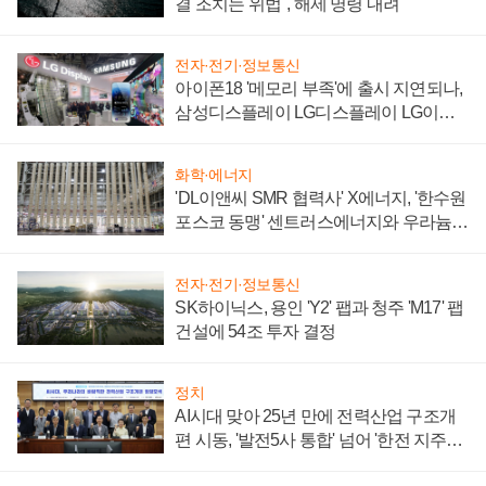
결 조치는 위법", 해제 명령 내려
전자·전기·정보통신
아이폰18 '메모리 부족'에 출시 지연되나,
삼성디스플레이 LG디스플레이 LG이노
텍 '탈애플' 수익 다각화 속도
화학·에너지
'DL이앤씨 SMR 협력사' X에너지, '한수원
포스코 동맹' 센트러스에너지와 우라늄
계약 체결
전자·전기·정보통신
SK하이닉스, 용인 'Y2' 팹과 청주 'M17' 팹
건설에 54조 투자 결정
정치
AI시대 맞아 25년 만에 전력산업 구조개
편 시동, '발전5사 통합' 넘어 '한전 지주사'
재편론도