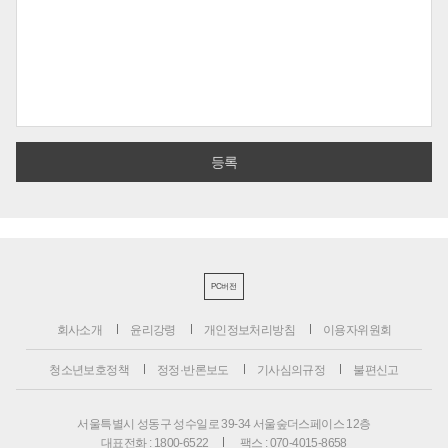
PC버전
회사소개
윤리강령
개인정보처리방침
이용자위원회
청소년보호정책
정정·반론보도
기사심의규정
불편신고
서울특별시 성동구 성수일로 39-34 서울숲더스페이스 12층
대표전화 : 1800-6522
팩스 : 070-4015-8658