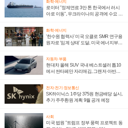
화학·에너지
로이터 "정제연료 3만 톤 한국에서 러시
아로 이동", 우크라이나의 공격에 수요 늘
어
화학·에너지
'한수원 협력사' 미국 오클로 SMR 연구용
원자로 '임계 상태' 도달, 미국 에너지부
"중요한 이정표"
자동차·부품
현대차 올해 SUV 국내 베스트셀러 톱10
에서 싼타페만 자리매김, 그랜저·아반떼
'세단 쌍끌이'로 내수 방어
전자·전기·정보통신
SK하이닉스 1주당 375원 현금배당 실시,
추가 주주환원 계획 9월 공개 예정
사회
미국 법원 "트럼프 정부 풍력 프로젝트 동