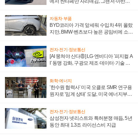
에서 싼타페만 자리매김, 그랜저·아반떼
'세단 쌍끌이'로 내수 방어
자동차·부품
BYD코리아 가격 앞세워 수입차 4위 올랐
지만, BMW·벤츠보다 높은 공임비에 소비
자 불만 폭발
전자·전기·정보통신
[AI 뭉쳐야 산다⑧] LG·엔비디아 '피지컬 A
I' 동맹 강화, 구광모 제조·데이터·기술 결
집해 종합 로보틱스 기업으로
화학·에너지
'한수원 협력사' 미국 오클로 SMR 연구용
원자로 '임계 상태' 도달, 미국 에너지부
"중요한 이정표"
전자·전기·정보통신
삼성전자 넷리스트와 특허분쟁 매듭, 5년
동안 최대 1.3조 라이선스비 지급