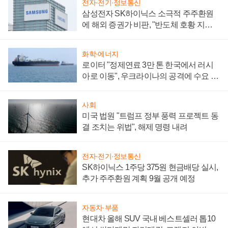
전자·전기·정보통신
삼성전자 SK하이닉스 소극적 주주환원
에 해외 증권가 비판, "반도체 호황 지속
성 의문"
화학·에너지
로이터 "정제연료 3만 톤 한국에서 러시
아로 이동", 우크라이나의 공격에 수요 늘
어
사회
미국 법원 "트럼프 정부 풍력 프로젝트 동
결 조치는 위법", 해제 명령 내려
전자·전기·정보통신
SK하이닉스 1주당 375원 현금배당 실시,
추가 주주환원 계획 9월 공개 예정
자동차·부품
현대차 올해 SUV 국내 베스트셀러 톱10