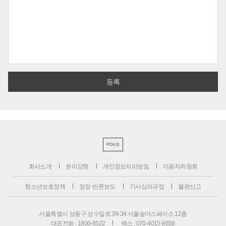
PC버전
회사소개
윤리강령
개인정보처리방침
이용자위원회
청소년보호정책
정정·반론보도
기사심의규정
불편신고
서울특별시 성동구 성수일로 39-34 서울숲더스페이스 12층
대표전화 : 1800-6522
팩스 : 070-4015-8658