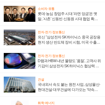
소비자·유통
롯데·농심 창업주 시대 '라면 앙금'은 옛
말, '사촌' 신동빈·신동원 시대 협업 확대
일로
전자·전기·정보통신
외신 "삼성전자 SK하이닉스 중국 공장용
현지 생산 반도체 장비 시험, 미국 수출통
제 대비"
전자·전기·정보통신
D램과 HBM 내년 물량도 '품절', 고객사 위
기감이 삼성전자 SK하이닉스 협상력 더
키워
건설
국내외서 속도 붙는 원전 사업, 삼성물산·
현대건설·대우건설에 다가오는 '약속의
시간'
화학·에너지