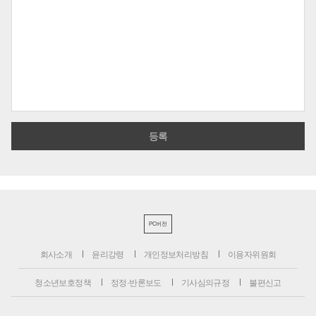
PC버전
회사소개
윤리강령
개인정보처리방침
이용자위원회
청소년보호정책
정정·반론보도
기사심의규정
불편신고