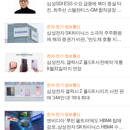
삼성SDI ESS 수요 급증에 북미 증설 타
진, 최주선 스텔란티스·GM 합작공장 건
설 재추진하나
전자·전기·정보통신
삼성전자 SK하이닉스 소극적 주주환원
에 해외 증권가 비판, "반도체 호황 지속
성 의문"
전자·전기·정보통신
삼성전자, 갤럭시Z 폴드8 사전예약 개통
8월31일까지 연장
전자·전기·정보통신
삼성전자 갤럭시 Z 폴드8 시리즈 사전 판
매 '144만 대' 역대 최대
전자·전기·정보통신
엔비디아 '루빈 울트라'에도 HBM4 탑재
검토, 삼성전자·SK하이닉스 HBM4 수율